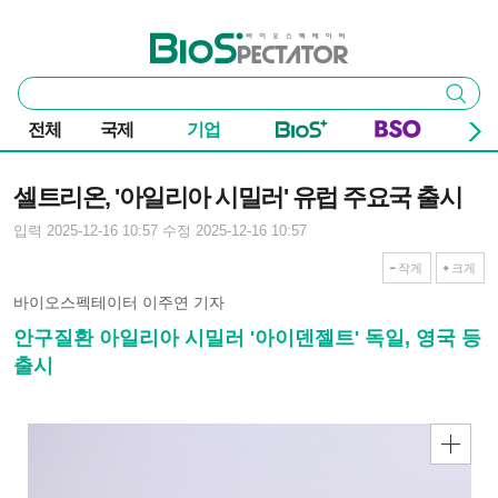
본문 바로가기
주요 메뉴
바이오스펙테이터
통
검색
합
검
전체
국제
기업
색
기사본문
셀트리온, '아일리아 시밀러' 유럽 주요국 출시
입력 2025-12-16 10:57
수정 2025-12-16 10:57
작게
크게
바이오스펙테이터 이주연 기자
안구질환 아일리아 시밀러 '아이덴젤트' 독일, 영국 등
출시