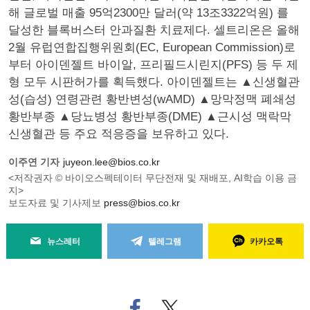
해 글로벌 매출 95억2300만 달러(약 13조3322억원) 를
달성한 블록버스터 안과질환 치료제다. 셀트리온은 올해
2월 유럽연합집행위원회(EC, European Commission)로
부터 아이덴젤트 바이알, 프리필드시린지(PFS) 등 두 제
형 모두 시판허가를 획득했다. 아이덴젤트는 ▲신생혈관
성(습성) 연령관련 황반변성(wAMD) ▲망막정맥 폐쇄성
황반부종 ▲당뇨병성 황반부종(DME) ▲근시성 맥락막
신생혈관 등 주요 적응증을 보유하고 있다.
이주연 기자
juyeon.lee@bios.co.kr
<저작권자 © 바이오스펙테이터 무단전재 및 재배포, AI학습 이용 금
지>
보도자료 및 기사제보
press@bios.co.kr
뉴스레터
텔레그램
카카오톡
페
트위