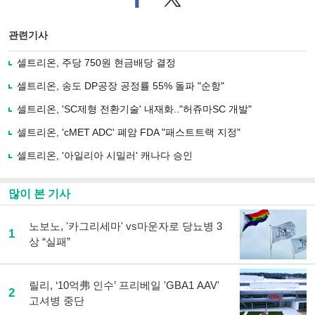
이
터로
스
기사
북
공유
관련기사
으
하기
로
셀트리온, 주당 750원 현금배당 결정
기
사
셀트리온, 송도 DP공장 공정률 55% 돌파 "순항"
공
유
셀트리온, 'SC제형 전환기술' 내재화.."허쥬마SC 개발"
하
셀트리온, 'cMET ADC' 폐암 FDA "패스트트랙 지정"
기
셀트리온, '아일리아 시밀러' 캐나다 승인
많이 본 기사
노보노, '카그리세마' vs마운자로 당뇨병 3
1
상 “실패”
릴리, ‘10억弗 인수’ 프리베일 'GBA1 AAV'
2
고셔병 중단