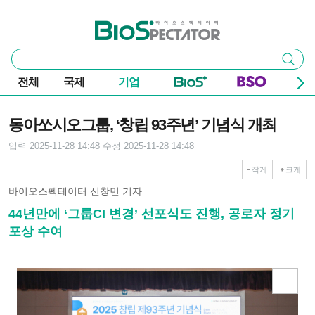
본문 바로가기
주요 메뉴
바이오스펙테이터
통
검색
합
검
전체
국제
기업
색
기사본문
동아쏘시오그룹, ‘창립 93주년’ 기념식 개최
입력 2025-11-28 14:48
수정 2025-11-28 14:48
작게
크게
바이오스펙테이터 신창민 기자
44년만에 ‘그룹CI 변경’ 선포식도 진행, 공로자 정기
포상 수여