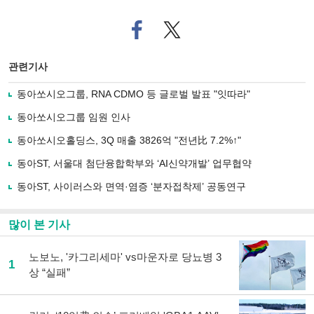
페
트위
이
터로
스
기사
북
공유
관련기사
으
하기
로
동아쏘시오그룹, RNA CDMO 등 글로벌 발표 "잇따라"
기
사
동아쏘시오그룹 임원 인사
공
유
동아쏘시오홀딩스, 3Q 매출 3826억 "전년比 7.2%↑"
하
동아ST, 서울대 첨단융합학부와 ‘AI신약개발’ 업무협약
기
동아ST, 사이러스와 면역·염증 ‘분자접착제’ 공동연구
많이 본 기사
노보노, '카그리세마' vs마운자로 당뇨병 3
1
상 “실패”