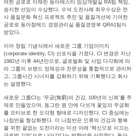
여한 공로로 이채린 동아에스티 임상개발실 RA팀 책임,
송지현 선임이 수상했다. 수석 도전사례 최우수상은 전
사 품질문화 혁신 프로젝트 추진 및 품질개선에 기여한
공로로 동아참메드 경영관리실 품질경영부 QRA1팀이
받았다.
이어 창립 기념식에서 새로운 그룹 기업이미지
(corporate identity, CI) 선포식을 가졌다. CI 변경은 지난
1982년 이후 44년만으로, 글로벌화 및 사업 다각화에 따
라 그룹의 브랜드 정체성과 전문성을 통합적으로 관리하
고, 그룹사간 시너지를 강화하기 위해 기획했다고 회사
는 설명했다.
새로운 그룹CI는 ‘무궁(無窮)의 건강, 100년의 신뢰’를 주
제로 만들었으며, 동그란 원 안에 다섯개 꽃잎의 무궁화
를 모티브로 한 오각형 형태로 디자인했다. CI 중심에는
나침반을 형상화했다. 이 나침반은 인류의 건강과 행복
을 위한 끝없는 도전이라는 미션 아래 ‘혁신으로 이끄는
글로벌 기업’으로 나아간다는 방향성을 상징한다. 동아