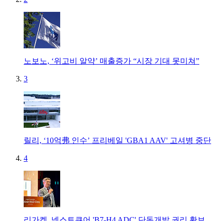
노보노, ‘위고비 알약’ 매출증가 “시장 기대 못미쳐”
3
릴리, ‘10억弗 인수’ 프리베일 'GBA1 AAV' 고셔병 중단
4
리가켐, 넥스트큐어 'B7-H4 ADC' 단독개발 권리 확보