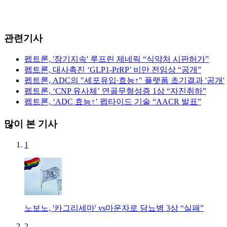
관련기사
펩트론, '장기지속' 루프린 제네릭 “식약처 시판허가”
펩트론, 대사촉진 ‘GLP1-PrRP’ 비만 전임상 “공개”
펩트론, ADC의 "세포유입∙효능↑" 플랫폼 초기결과 '공개'
펩트론, ‘CNP 유사체’ 연골무형성증 1상 “자진취하”
펩트론, ‘ADC 효능↑’ 펩타이드 기술 “AACR 발표”
많이 본 기사
1
노보노, '카그리세마' vs마운자로 당뇨병 3상 “실패”
2