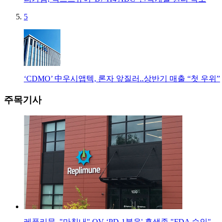
5
‘CDMO’ 中우시앱텍, 론자 앞질러..상반기 매출 “첫 우위”
주목기사
레플리뮨, "마침내" OV ‘PD-1불응' 흑색종 "FDA 승인"