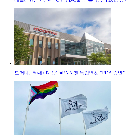
모더나, ‘50세↑ 대상’ mRNA 첫 독감백신 “FDA 승인”