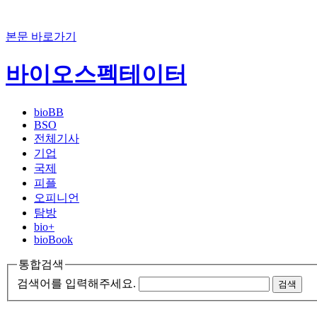
본문 바로가기
바이오스펙테이터
bioBB
BSO
전체기사
기업
국제
피플
오피니언
탐방
bio+
bioBook
통합검색
검색어를 입력해주세요.
검색