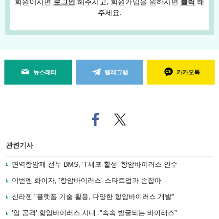
회원이시면
로그인
해주시고, 회원가입을 원하시면
클릭
해
주세요.
뉴스레터
텔레그램
카카오톡
페
트위
이
터로
스
기사
북
공유
관련기사
으
하기
로
면역항암제 선두 BMS, 'T세포 활성' 항암바이러스 인수
기
사
이번엔 화이자, '항암바이러스' 스타트업과 손잡아
공
유
신라젠 "플랫폼 기술 활용, 다양한 항암바이러스 개발"
하
'암 공격' 항암바이러스 시대.."속속 발굴되는 바이러스"
기