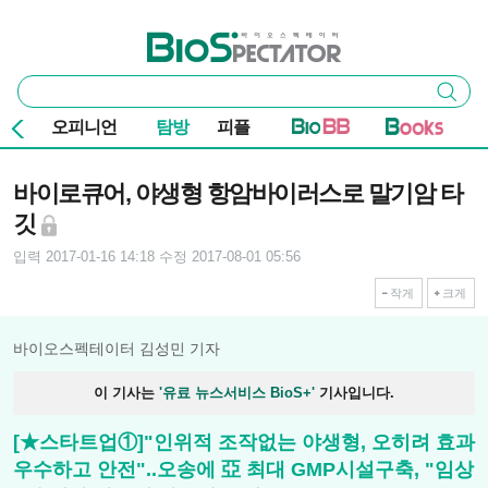
본문 바로가기
주요 메뉴
바이오스펙테이터
통
검색
합
검
오피니언
탐방
피플
색
기사본문
바이로큐어, 야생형 항암바이러스로 말기암 타
깃
입력 2017-01-16 14:18
수정 2017-08-01 05:56
작게
크게
바이오스펙테이터 김성민 기자
이 기사는
'유료 뉴스서비스 BioS+'
기사입니다.
[★스타트업①]"인위적 조작없는 야생형, 오히려 효과
우수하고 안전"..오송에 亞 최대 GMP시설구축, "임상