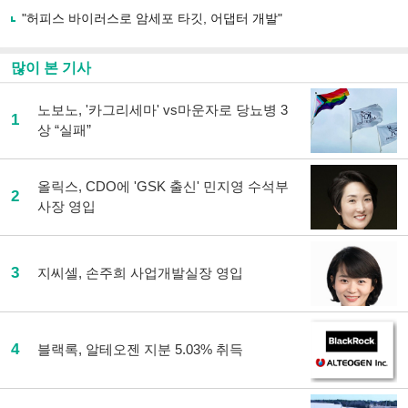
"허피스 바이러스로 암세포 타깃, 어댑터 개발"
많이 본 기사
노보노, '카그리세마' vs마운자로 당뇨병 3
1
상 “실패”
올릭스, CDO에 'GSK 출신' 민지영 수석부
2
사장 영입
3
지씨셀, 손주희 사업개발실장 영입
4
블랙록, 알테오젠 지분 5.03% 취득