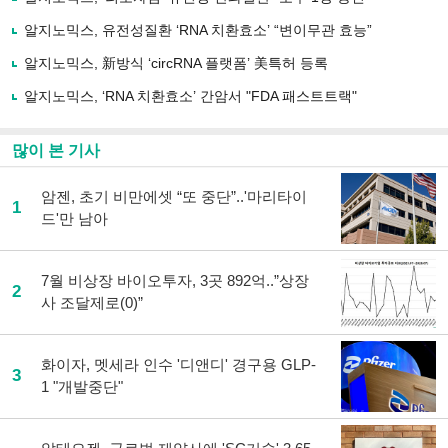
공
유
알지노믹스, 유전성질환 ‘RNA 치환효소’ “변이무관 효능”
하
알지노믹스, 新방식 ‘circRNA 플랫폼’ 美특허 등록
기
알지노믹스, ‘RNA 치환효소’ 간암서 "FDA 패스트트랙"
많이 본 기사
암젠, 초기 비만에셋 “또 중단”..'마리타이
1
드'만 남아
7월 비상장 바이오투자, 3곳 892억..”상장
2
사 조달제로(0)”
화이자, 멧세라 인수 '디앤디' 경구용 GLP-
3
1 "개발중단"