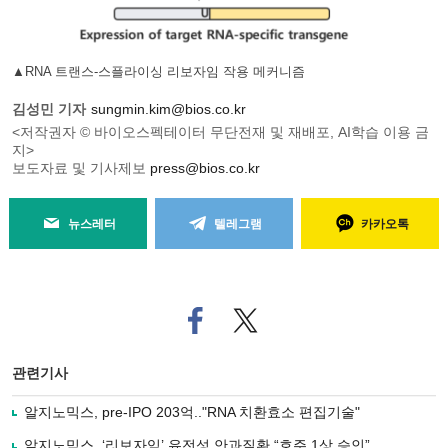
▲RNA 트랜스-스플라이싱 리보자임 작용 메커니즘
김성민 기자
sungmin.kim@bios.co.kr
<저작권자 © 바이오스펙테이터 무단전재 및 재배포, AI학습 이용 금
지>
보도자료 및 기사제보
press@bios.co.kr
뉴스레터
텔레그램
카카오톡
페
트위
이
터로
스
기사
북
공유
관련기사
으
하기
로
알지노믹스, pre-IPO 203억.."RNA 치환효소 편집기술"
기
사
알지노믹스, ‘리보자임’ 유전성 안과질환 “호주 1상 승인”