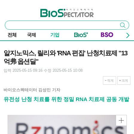
본문 바로가기
주요 메뉴
바이오스펙테이터
통
검색
합
검
전체
국제
기업
색
기사본문
알지노믹스, 릴리와 'RNA 편집' 난청치료제 "13
억弗 옵션딜"
입력 2025-05-15 09:16
수정 2025-05-15 10:08
작게
크게
바이오스펙테이터 김성민 기자
유전성 난청 치료를 위한 정밀 RNA 치료제 공동 개발