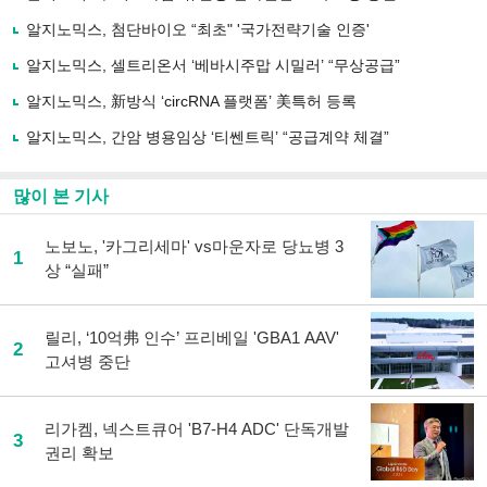
기
사
알지노믹스, 첨단바이오 “최초" '국가전략기술 인증'
공
유
알지노믹스, 셀트리온서 ‘베바시주맙 시밀러’ “무상공급”
하
알지노믹스, 新방식 ‘circRNA 플랫폼’ 美특허 등록
기
알지노믹스, 간암 병용임상 ‘티쎈트릭’ “공급계약 체결”
많이 본 기사
노보노, '카그리세마' vs마운자로 당뇨병 3
1
상 “실패”
릴리, ‘10억弗 인수’ 프리베일 'GBA1 AAV'
2
고셔병 중단
리가켐, 넥스트큐어 'B7-H4 ADC' 단독개발
3
권리 확보