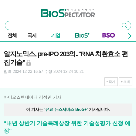
본문 바로가기
주요 메뉴
바이오스펙테이터
통
검색
합
검
전체
국제
기업
색
기사본문
알지노믹스, pre-IPO 203억.."RNA 치환효소 편
집기술"
입력 2024-12-23 16:57
수정 2024-12-24 10:21
작게
크게
바이오스펙테이터 김성민 기자
이 기사는
'유료 뉴스서비스 BioS+'
기사입니다.
"내년 상반기 기술특례상장 위한 기술성평가 신청 예
정"