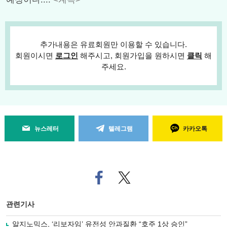
추가내용은 유료회원만 이용할 수 있습니다.
회원이시면
로그인
해주시고, 회원가입을 원하시면
클릭
해
주세요.
뉴스레터
텔레그램
카카오톡
페
트위
이
터로
스
기사
북
공유
관련기사
으
하기
로
알지노믹스, ‘리보자임’ 유전성 안과질환 “호주 1상 승인”