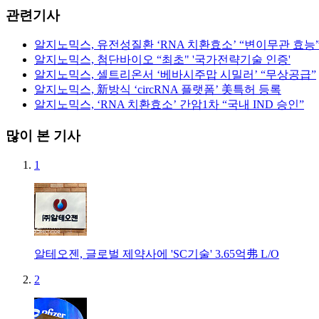
관련기사
알지노믹스, 유전성질환 ‘RNA 치환효소’ “변이무관 효능
알지노믹스, 첨단바이오 “최초" '국가전략기술 인증'
알지노믹스, 셀트리온서 ‘베바시주맙 시밀러’ “무상공급”
알지노믹스, 新방식 ‘circRNA 플랫폼’ 美특허 등록
알지노믹스, ‘RNA 치환효소’ 간암1차 “국내 IND 승인”
많이 본 기사
1
알테오젠, 글로벌 제약사에 'SC기술' 3.65억弗 L/O
2