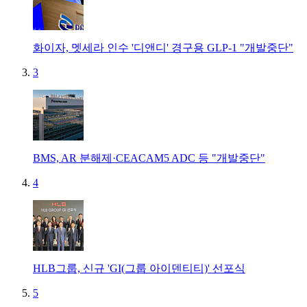
화이자, 멧세라 인수 '디앤디' 경구용 GLP-1 "개발중단"
3
BMS, AR 분해제·CEACAM5 ADC 등 "개발중단"
4
HLB그룹, 신규 'GI(그룹 아이덴티티)' 선포식
5