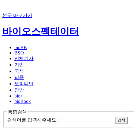
본문 바로가기
바이오스펙테이터
bioBB
BSO
전체기사
기업
국제
피플
오피니언
탐방
bio+
bioBook
통합검색
검색어를 입력해주세요.
검색