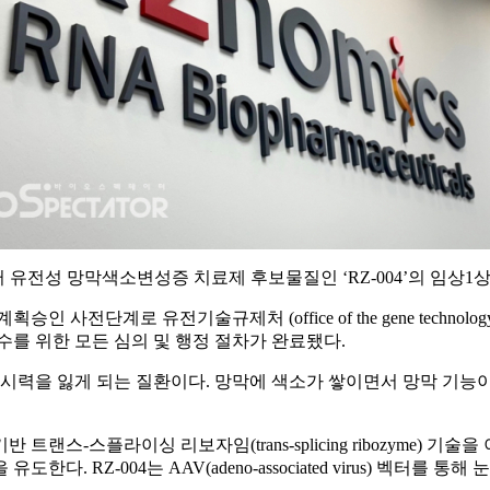
터 유전성 망막색소변성증 치료제 후보물질인 ‘RZ-004’의 임상1
계로 유전기술규제처 (office of the gene technology
수를 위한 모든 심의 및 행정 절차가 완료됐다.
력을 잃게 되는 질환이다. 망막에 색소가 쌓이면서 망막 기능이
랜스-스플라이싱 리보자임(trans-splicing ribozyme) 기술을
RZ-004는 AAV(adeno-associated virus) 벡터를 통해