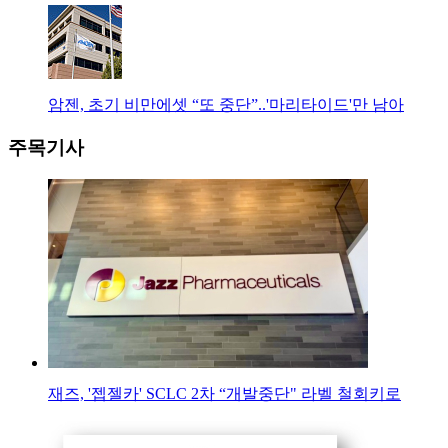
암젠, 초기 비만에셋 “또 중단”..'마리타이드'만 남아
주목기사
재즈, '젭젤카' SCLC 2차 “개발중단" 라벨 철회키로