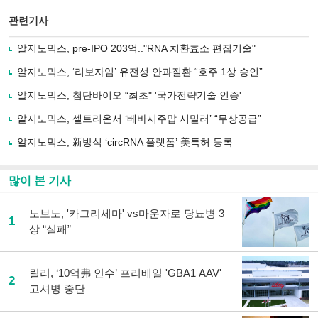
스
기사
북
공유
관련기사
으
하기
로
알지노믹스, pre-IPO 203억.."RNA 치환효소 편집기술"
기
사
알지노믹스, ‘리보자임’ 유전성 안과질환 “호주 1상 승인”
공
유
알지노믹스, 첨단바이오 “최초" '국가전략기술 인증'
하
알지노믹스, 셀트리온서 ‘베바시주맙 시밀러’ “무상공급”
기
알지노믹스, 新방식 ‘circRNA 플랫폼’ 美특허 등록
많이 본 기사
노보노, '카그리세마' vs마운자로 당뇨병 3
1
상 “실패”
릴리, ‘10억弗 인수’ 프리베일 'GBA1 AAV'
2
고셔병 중단