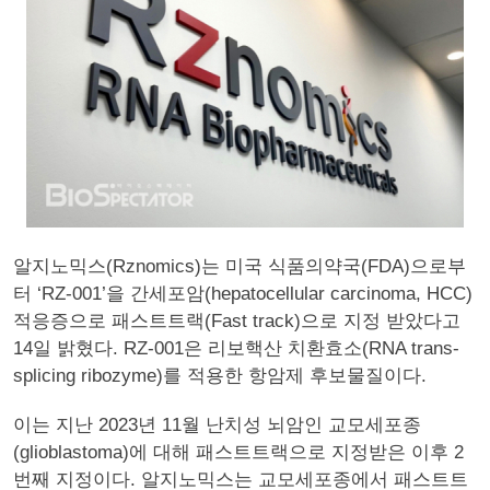
알지노믹스(Rznomics)는 미국 식품의약국(FDA)으로부
터 ‘RZ-001’을 간세포암(hepatocellular carcinoma, HCC)
적응증으로 패스트트랙(Fast track)으로 지정 받았다고
14일 밝혔다. RZ-001은 리보핵산 치환효소(RNA trans-
splicing ribozyme)를 적용한 항암제 후보물질이다.
이는 지난 2023년 11월 난치성 뇌암인 교모세포종
(glioblastoma)에 대해 패스트트랙으로 지정받은 이후 2
번째 지정이다. 알지노믹스는 교모세포종에서 패스트트