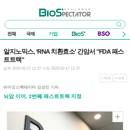
본문 바로가기
주요 메뉴
바이오스펙테이터
통
검색
합
검
전체
국제
기업
색
기사본문
알지노믹스, ‘RNA 치환효소’ 간암서 "FDA 패스
트트랙"
입력 2025-02-17 11:37
수정 2025-02-17 11:37
작게
크게
바이오스펙테이터 김성민 기자
뇌암 이어, 2번째 패스트트랙 지정