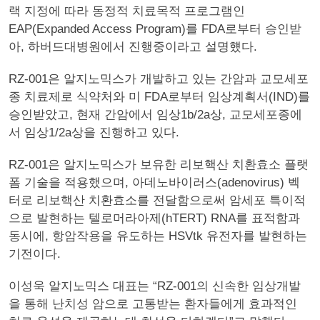
랙 지정에 따라 동정적 치료목적 프로그램인
EAP(Expanded Access Program)를 FDA로부터 승인받
아, 하버드대병원에서 진행중이라고 설명헀다.
RZ-001은 알지노믹스가 개발하고 있는 간암과 교모세포
종 치료제로 식약처와 미 FDA로부터 임상계획서(IND)를
승인받았고, 현재 간암에서 임상1b/2a상, 교모세포종에
서 임상1/2a상을 진행하고 있다.
RZ-001은 알지노믹스가 보유한 리보핵산 치환효소 플랫
폼 기술을 적용했으며, 아데노바이러스(adenovirus) 벡
터로 리보핵산 치환효소를 전달함으로써 암세포 특이적
으로 발현하는 텔로머라아제(hTERT) RNA를 표적함과
동시에, 항암작용을 유도하는 HSVtk 유전자를 발현하는
기전이다.
이성욱 알지노믹스 대표는 “RZ-001의 신속한 임상개발
을 통해 난치성 암으로 고통받는 환자들에게 효과적인