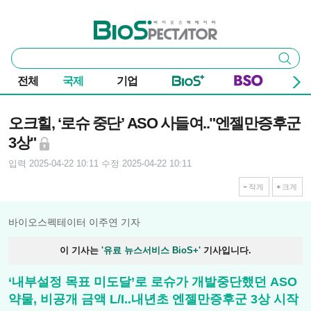
본문 바로가기
주요 메뉴
바이오스펙테이터
통
검색
합
검
전체
국제
기업
색
기사본문
오크힐, ‘로슈 중단’ ASO 사들여.."엔젤만증후군
3상"
입력 2025-04-22 10:11
수정 2025-04-22 10:11
작게
크게
바이오스펙테이터 이주연 기자
이 기사는
'유료 뉴스서비스 BioS+'
기사입니다.
‘내부설정 목표 미도달’로 로슈가 개발중단했던 ASO
약물, 비공개 금액 L/I..내년초 엔젤만증후군 3상 시작