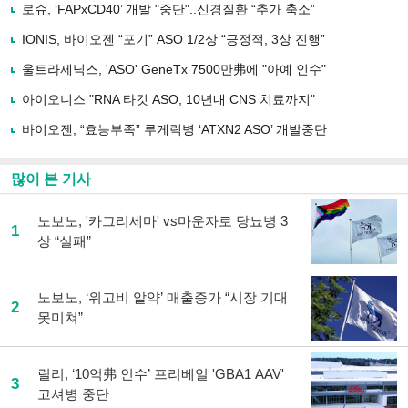
로
로슈, ‘FAPxCD40’ 개발 "중단"..신경질환 “추가 축소”
기
사
IONIS, 바이오젠 “포기” ASO 1/2상 “긍정적, 3상 진행”
공
유
울트라제닉스, 'ASO' GeneTx 7500만弗에 "아예 인수"
하
아이오니스 "RNA 타깃 ASO, 10년내 CNS 치료까지"
기
바이오젠, “효능부족” 루게릭병 ‘ATXN2 ASO’ 개발중단
많이 본 기사
노보노, '카그리세마' vs마운자로 당뇨병 3
1
상 “실패”
노보노, ‘위고비 알약’ 매출증가 “시장 기대
2
못미쳐”
릴리, ‘10억弗 인수’ 프리베일 'GBA1 AAV'
3
고셔병 중단