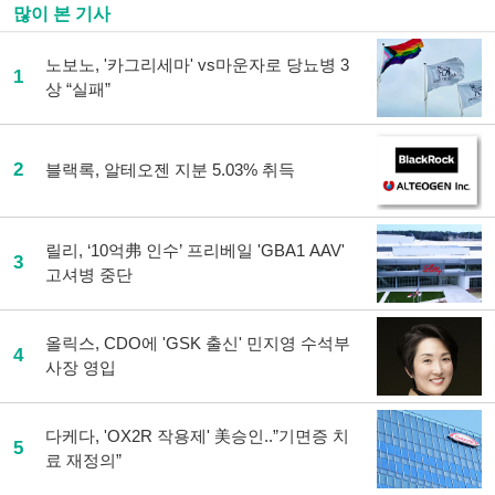
많이 본 기사
노보노, '카그리세마' vs마운자로 당뇨병 3
1
상 “실패”
2
블랙록, 알테오젠 지분 5.03% 취득
릴리, ‘10억弗 인수’ 프리베일 'GBA1 AAV'
3
고셔병 중단
올릭스, CDO에 'GSK 출신' 민지영 수석부
4
사장 영입
다케다, 'OX2R 작용제' 美승인..”기면증 치
5
료 재정의”