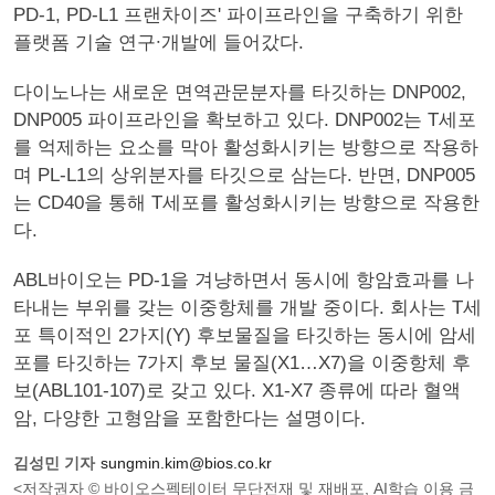
PD-1, PD-L1 프랜차이즈' 파이프라인을 구축하기 위한
플랫폼 기술 연구∙개발에 들어갔다.
다이노나는 새로운 면역관문분자를 타깃하는 DNP002,
DNP005 파이프라인을 확보하고 있다. DNP002는 T세포
를 억제하는 요소를 막아 활성화시키는 방향으로 작용하
며 PL-L1의 상위분자를 타깃으로 삼는다. 반면, DNP005
는 CD40을 통해 T세포를 활성화시키는 방향으로 작용한
다.
ABL바이오는 PD-1을 겨냥하면서 동시에 항암효과를 나
타내는 부위를 갖는 이중항체를 개발 중이다. 회사는 T세
포 특이적인 2가지(Y) 후보물질을 타깃하는 동시에 암세
포를 타깃하는 7가지 후보 물질(X1…X7)을 이중항체 후
보(ABL101-107)로 갖고 있다. X1-X7 종류에 따라 혈액
암, 다양한 고형암을 포함한다는 설명이다.
김성민 기자
sungmin.kim@bios.co.kr
<저작권자 © 바이오스펙테이터 무단전재 및 재배포, AI학습 이용 금