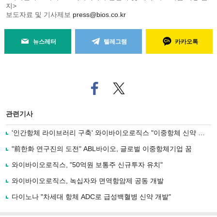
지>
보도자료 및 기사제보
press@bios.co.kr
뉴스레터
텔레그램
카카오톡
페
트위
이
터로
스
기사
북
공유
관련기사
으
하기
로
'인간항체 라이브러리 구축' 와이바이오로직스 "이중항체 신약 개발"
기
사
"前한화 연구진의 도전" ABL바이오, 글로벌 이중항체기업 꿈
공
유
와이바이오로직스, "50억원 보통주 신규투자 유치"
하
와이바이오로직스, 녹십자와 면역항암제 공동 개발
기
다이노나 "차세대 항체 ADC로 급성백혈병 신약 개발"