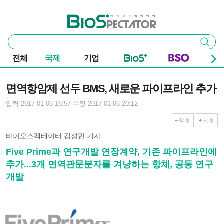
본문 바로가기
주요 메뉴
바이오스펙테이터
통
검색
합
검
전체
국제
기업
색
기사본문
면역항암제 선두 BMS, 새로운 파이프라인 추가
입력 2017-01-06 16:57
수정 2017-01-06 20:12
작게
크게
바이오스펙테이터 김성민 기자
Five Prime과 연구개발 연장계약, 기존 파이프라인에
추가...3개 면역관문분자를 겨냥하는 항체, 공동 연구
개발