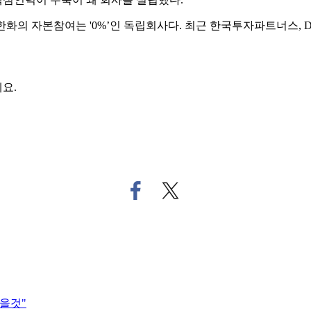
한화의 자본참여는 '0%’인 독립회사다. 최근 한국투자파트너스, 
요.
페
트
이
위
스
터
북
로
으
기
로
사
기
공
사
유
을것"
공
하