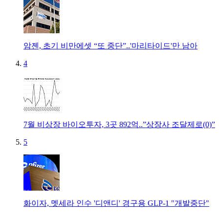
암젠, 초기 비만에셋 “또 중단”..'마리타이드'만 남아
4
7월 비상장 바이오투자, 3곳 892억..”상장사 조달제로(0)”
5
화이자, 멧세라 인수 '디앤디' 경구용 GLP-1 "개발중단"