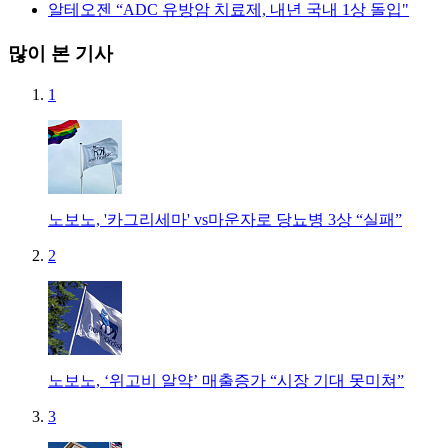
알테오젠 “ADC 유방암 치료제, 내년 국내 1상 돌입"
많이 본 기사
1
노보노, '카그리세마' vs마운자로 당뇨병 3상 “실패”
2
노보노, ‘위고비 알약’ 매출증가 “시장 기대 못미쳐”
3