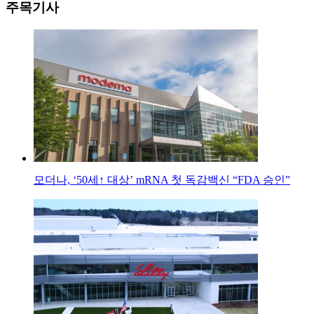
주목기사
모더나, ‘50세↑ 대상’ mRNA 첫 독감백신 “FDA 승인”