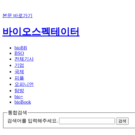
본문 바로가기
바이오스펙테이터
bioBB
BSO
전체기사
기업
국제
피플
오피니언
탐방
bio+
bioBook
통합검색
검색어를 입력해주세요.
검색