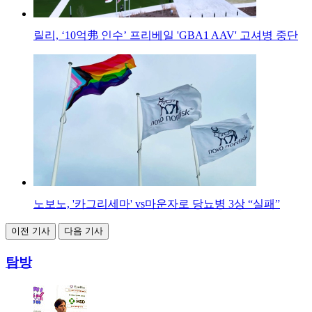
릴리, ‘10억弗 인수’ 프리베일 'GBA1 AAV' 고셔병 중단
노보노, '카그리세마' vs마운자로 당뇨병 3상 “실패”
이전 기사
다음 기사
탐방