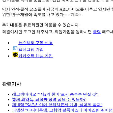
당시 인적∙물적 요소들이 지금의 ABL바이오를 이루고 있지만 
위한 연구∙개발에 속도를 내고 있다....
<계속>
추가내용은 유료회원만 이용할 수 있습니다.
회원이시면
로그인
해주시고, 회원가입을 원하시면
클릭
해주세
뉴스레터 구독 신청
텔레그램 가입
카카오톡 채널 가입
관련기사
레고켐바이오 "‘제2의 한미’로서 승부수 던질 것"
항체 의약품, 뇌질환 장벽 넘을 수 있을까?
제넨텍 "알츠하이머 항체치료제 개발, 실마리 찾다"
파멥신 "타니비루맵, 고형암 블록버스터 아바스틴 뛰어넘