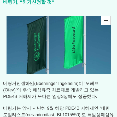
베링거, “허가신청할 것”
베링거인겔하임(Boehringer Ingelheim)이 ‘오페브
(Ofev)’의 후속 폐섬유증 치료제로 개발하고 있는
PDE4B 저해제가 또다른 임상3상에도 성공했다.
베링거는 앞서 지난해 9월 해당 PDE4B 저해제인 ‘네란
도밀라스트(nerandomilast, BI 1015550)’로 특발성폐섬유