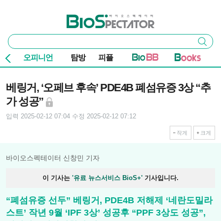
본문 바로가기
주요 메뉴
바이오스펙테이터
통
검색
합
검
오피니언
탐방
피플
색
기사본문
베링거, ‘오페브 후속’ PDE4B 폐섬유증 3상 “추
가 성공”
입력 2025-02-12 07:04
수정 2025-02-12 07:12
작게
크게
바이오스펙테이터 신창민 기자
이 기사는
'유료 뉴스서비스 BioS+'
기사입니다.
“폐섬유증 선두” 베링거, PDE4B 저해제 ‘네란도밀라
스트’ 작년 9월 ‘IPF 3상’ 성공후 “PPF 3상도 성공”,