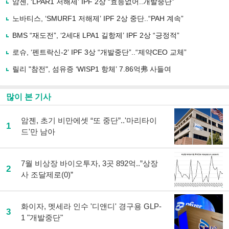
암젠, ‘LPAR1 저해제’ IPF 2상 “효능없어..개발중단”
기
사
노바티스, ‘SMURF1 저해제’ IPF 2상 중단..“PAH 계속”
공
유
BMS “재도전”, ‘2세대 LPA1 길항제’ IPF 2상 “긍정적”
하
로슈, ‘펜트락신-2’ IPF 3상 “개발중단”..“제약CEO 교체”
기
릴리 "참전", 섬유증 ‘WISP1 항체’ 7.86억弗 사들여
많이 본 기사
암젠, 초기 비만에셋 “또 중단”..'마리타이
1
드'만 남아
7월 비상장 바이오투자, 3곳 892억..”상장
2
사 조달제로(0)”
화이자, 멧세라 인수 '디앤디' 경구용 GLP-
3
1 "개발중단"