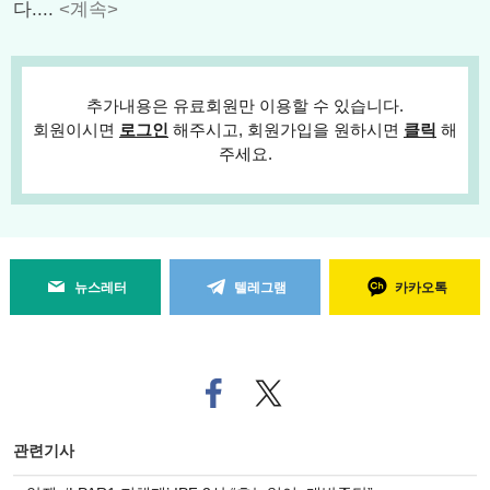
다....
<계속>
추가내용은 유료회원만 이용할 수 있습니다.
회원이시면
로그인
해주시고, 회원가입을 원하시면
클릭
해
주세요.
뉴스레터
텔레그램
카카오톡
페
트위
이
터로
스
기사
북
공유
관련기사
으
하기
로