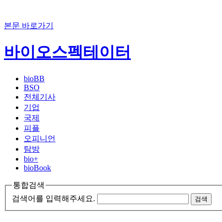
본문 바로가기
바이오스펙테이터
bioBB
BSO
전체기사
기업
국제
피플
오피니언
탐방
bio+
bioBook
통합검색
검색어를 입력해주세요.
검색