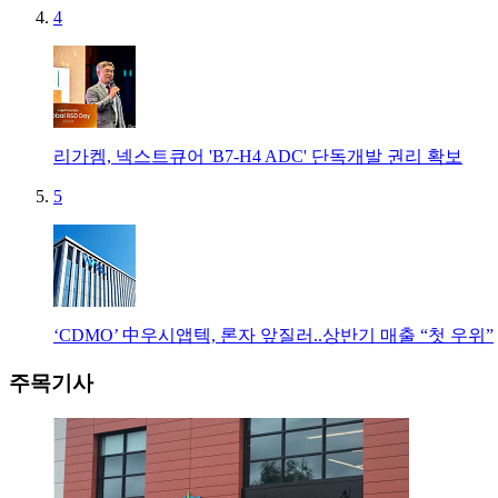
4
리가켐, 넥스트큐어 'B7-H4 ADC' 단독개발 권리 확보
5
‘CDMO’ 中우시앱텍, 론자 앞질러..상반기 매출 “첫 우위”
주목기사