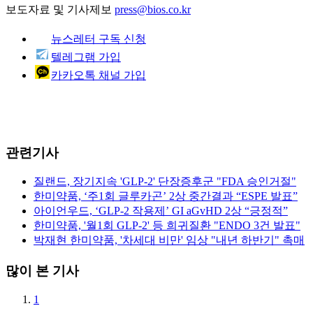
보도자료 및 기사제보
press@bios.co.kr
뉴스레터 구독 신청
텔레그램 가입
카카오톡 채널 가입
관련기사
질랜드, 장기지속 'GLP-2' 단장증후군 "FDA 승인거절"
한미약품, ‘주1회 글루카곤’ 2상 중간결과 “ESPE 발표”
아이언우드, ‘GLP-2 작용제’ GI aGvHD 2상 “긍정적”
한미약품, '월1회 GLP-2' 등 희귀질환 "ENDO 3건 발표"
박재현 한미약품, '차세대 비만' 임상 "내년 하반기" 촉매
많이 본 기사
1