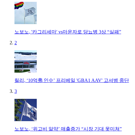
노보노, '카그리세마' vs마운자로 당뇨병 3상 “실패”
2
릴리, ‘10억弗 인수’ 프리베일 'GBA1 AAV' 고셔병 중단
3
노보노, ‘위고비 알약’ 매출증가 “시장 기대 못미쳐”