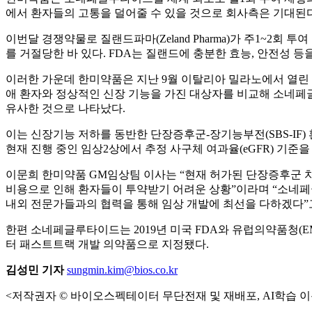
에서 환자들의 고통을 덜어줄 수 있을 것으로 회사측은 기대된다
이번달 경쟁약물로 질랜드파마(Zeland Pharma)가 주1~2회 투
를 거절당한 바 있다. FDA는 질랜드에 충분한 효능, 안전성 
이러한 가운데 한미약품은 지난 9월 이탈리아 밀라노에서 열린 
애 환자와 정상적인 신장 기능을 가진 대상자를 비교해 소네페
유사한 것으로 나타났다.
이는 신장기능 저하를 동반한 단장증후군-장기능부전(SBS-I
현재 진행 중인 임상2상에서 추정 사구체 여과율(eGFR) 
이문희 한미약품 GM임상팀 이사는 “현재 허가된 단장증후군 치
비용으로 인해 환자들이 투약받기 어려운 상황”이라며 “소네페
내외 전문가들과의 협력을 통해 임상 개발에 최선을 다하겠다”
한편 소네페글루타이드는 2019년 미국 FDA와 유럽의약품청(EM
터 패스트트랙 개발 의약품으로 지정됐다.
김성민 기자
sungmin.kim@bios.co.kr
<저작권자 © 바이오스펙테이터 무단전재 및 재배포, AI학습 이