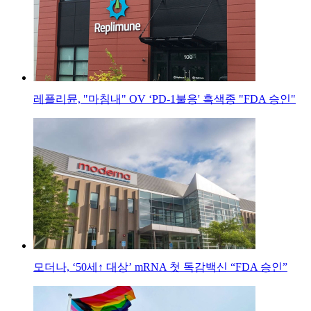
레플리뮨, "마침내" OV ‘PD-1불응' 흑색종 "FDA 승인"
모더나, ‘50세↑ 대상’ mRNA 첫 독감백신 “FDA 승인”