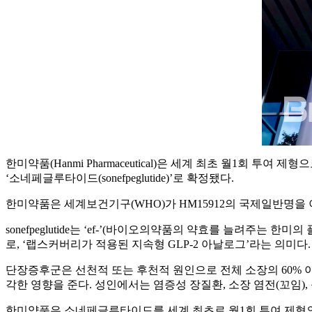
한미약품(Hanmi Pharmaceutical)은 세계 최초 월1회 투여 제형으로
‘소네페글루타이드(sonefpeglutide)’로 확정됐다.
한미약품은 세계보건기구(WHO)가 HM15912의 국제일반명을 
sonefpeglutide는 ‘ef-’(바이오의약품의 약효를 늘려주는 
로, ‘랩스커버리가 적용된 지속형 GLP-2 아날로그’라는 의미다. 
단장증후군은 선천적 또는 후천적 원인으로 전체 소장의 60% 이
각한 영향을 준다. 성인에서는 염증성 장질환, 소장 염전(꼬임),
한미약품은 소네페글루타이드를 세계 최초로 월1회 투여 제형의 