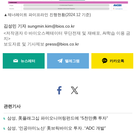
▲제너레이트 파이프라인 진행현황(2024.12 기준)
김성민 기자
sungmin.kim@bios.co.kr
<저작권자 © 바이오스펙테이터 무단전재 및 재배포, AI학습 이용 금
지>
보도자료 및 기사제보
press@bios.co.kr
뉴스레터
텔레그램
카카오톡
페
트위
이
터로
스
기사
북
공유
관련기사
으
하기
로
삼성, 美플래그십 파이오니어링펀드에 “5천만弗 투자”
기
사
삼성, ‘인공아미노산’ 美브릭바이오 투자..“ADC 개발”
공