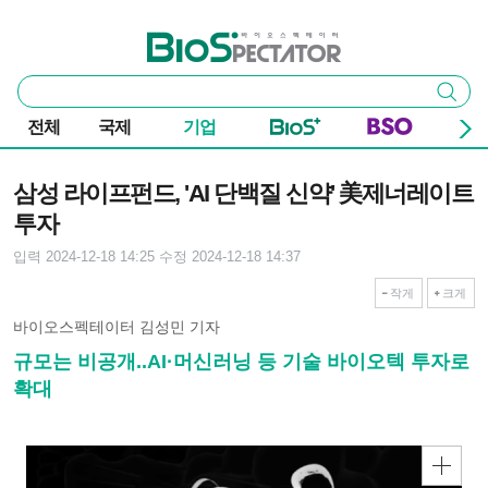
본문 바로가기
주요 메뉴
바이오스펙테이터
통
검색
합
검
전체
국제
기업
색
기사본문
삼성 라이프펀드, 'AI 단백질 신약' 美제너레이트
투자
입력 2024-12-18 14:25
수정 2024-12-18 14:37
작게
크게
바이오스펙테이터 김성민 기자
규모는 비공개..AI·머신러닝 등 기술 바이오텍 투자로
확대