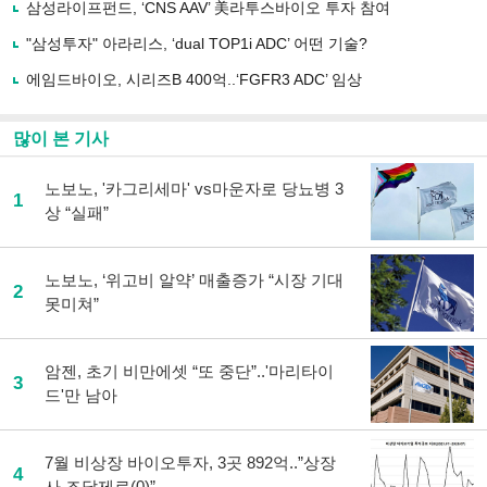
유
삼성라이프펀드, ‘CNS AAV’ 美라투스바이오 투자 참여
하
"삼성투자" 아라리스, ‘dual TOP1i ADC’ 어떤 기술?
기
에임드바이오, 시리즈B 400억..‘FGFR3 ADC’ 임상
많이 본 기사
노보노, '카그리세마' vs마운자로 당뇨병 3
1
상 “실패”
노보노, ‘위고비 알약’ 매출증가 “시장 기대
2
못미쳐”
암젠, 초기 비만에셋 “또 중단”..'마리타이
3
드'만 남아
7월 비상장 바이오투자, 3곳 892억..”상장
4
사 조달제로(0)”