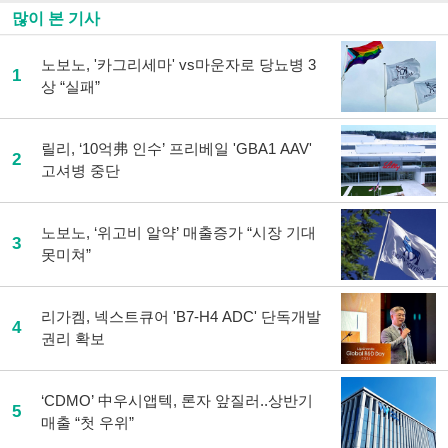
많이 본 기사
노보노, '카그리세마' vs마운자로 당뇨병 3
1
상 “실패”
릴리, ‘10억弗 인수’ 프리베일 'GBA1 AAV'
2
고셔병 중단
노보노, ‘위고비 알약’ 매출증가 “시장 기대
3
못미쳐”
리가켐, 넥스트큐어 'B7-H4 ADC' 단독개발
4
권리 확보
‘CDMO’ 中우시앱텍, 론자 앞질러..상반기
5
매출 “첫 우위”