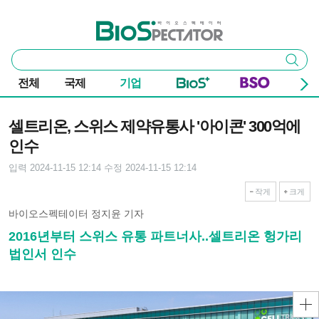
본문 바로가기
주요 메뉴
바이오스펙테이터
통
검색
합
검
전체
국제
기업
색
기사본문
셀트리온, 스위스 제약유통사 '아이콘' 300억에
인수
입력 2024-11-15 12:14
수정 2024-11-15 12:14
작게
크게
바이오스펙테이터 정지윤 기자
2016년부터 스위스 유통 파트너사..셀트리온 헝가리
법인서 인수