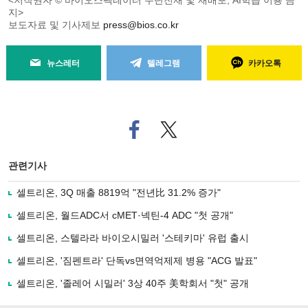
<저작권자 © 바이오스펙테이터 무단전재 및 재배포, AI학습 이용 금
지>
보도자료 및 기사제보
press@bios.co.kr
뉴스레터
텔레그램
카카오톡
페
트위
이
터로
스
기사
북
공유
관련기사
으
하기
로
셀트리온, 3Q 매출 8819억 "전년比 31.2% 증가"
기
사
셀트리온, 월드ADC서 cMET·넥틴-4 ADC "첫 공개"
공
유
셀트리온, 스텔라라 바이오시밀러 '스테키마' 유럽 출시
하
셀트리온, '짐펜트라' 단독vs면역억제제 병용 "ACG 발표"
기
셀트리온, '졸레어 시밀러' 3상 40주 美학회서 "첫" 공개