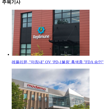
주목기사
레플리뮨, "마침내" OV ‘PD-1불응' 흑색종 "FDA 승인"