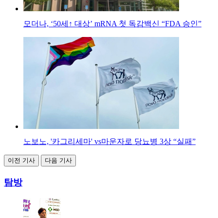
모더나, ‘50세↑ 대상’ mRNA 첫 독감백신 “FDA 승인”
노보노, '카그리세마' vs마운자로 당뇨병 3상 “실패”
이전 기사
다음 기사
탐방