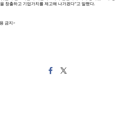
을 창출하고 기업가치를 제고해 나가겠다”고 말했다.
용 금지>
페
트
이
위
스
터
북
로
으
기
로
사
기
공
사
유
공
하