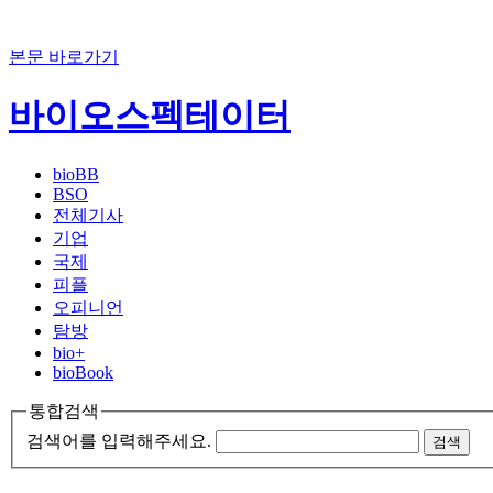
본문 바로가기
바이오스펙테이터
bioBB
BSO
전체기사
기업
국제
피플
오피니언
탐방
bio+
bioBook
통합검색
검색어를 입력해주세요.
검색