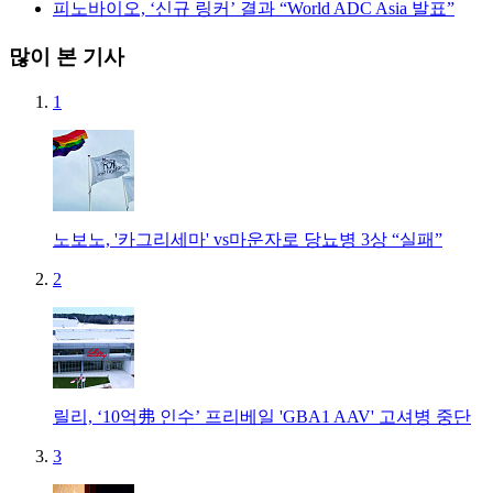
피노바이오, ‘신규 링커’ 결과 “World ADC Asia 발표”
많이 본 기사
1
노보노, '카그리세마' vs마운자로 당뇨병 3상 “실패”
2
릴리, ‘10억弗 인수’ 프리베일 'GBA1 AAV' 고셔병 중단
3