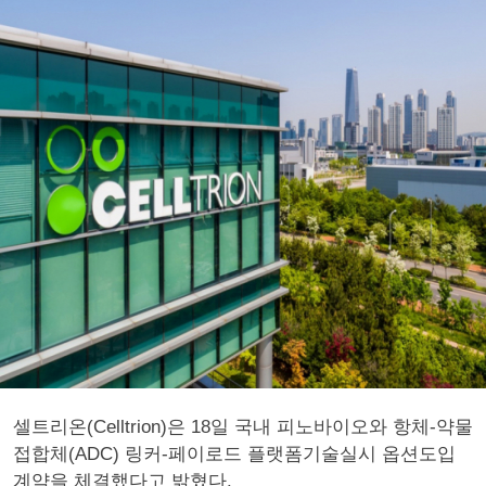
셀트리온(Celltrion)은 18일 국내 피노바이오와 항체-약물
접합체(ADC) 링커-페이로드 플랫폼기술실시 옵션도입
계약을 체결했다고 밝혔다.