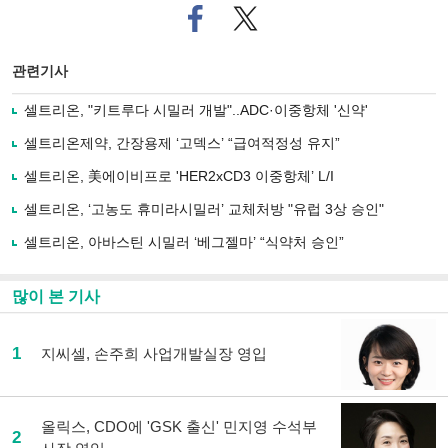
페
트위
이
터로
스
기사
북
공유
관련기사
으
하기
로
셀트리온, "키트루다 시밀러 개발"..ADC·이중항체 '신약'
기
사
셀트리온제약, 간장용제 ‘고덱스’ “급여적정성 유지”
공
유
셀트리온, 美에이비프로 'HER2xCD3 이중항체’ L/I
하
셀트리온, ‘고농도 휴미라시밀러’ 교체처방 "유럽 3상 승인"
기
셀트리온, 아바스틴 시밀러 ‘베그젤마’ “식약처 승인”
많이 본 기사
1
지씨셀, 손주희 사업개발실장 영입
올릭스, CDO에 'GSK 출신' 민지영 수석부
2