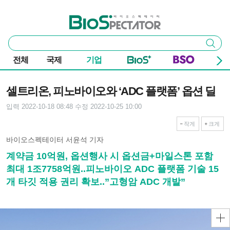
본문 바로가기
주요 메뉴
바이오스펙테이터
통
검색
합
검
전체
국제
기업
색
기사본문
셀트리온, 피노바이오와 ‘ADC 플랫폼’ 옵션 딜
입력 2022-10-18 08:48
수정 2022-10-25 10:00
작게
크게
바이오스펙테이터 서윤석 기자
계약금 10억원, 옵션행사 시 옵션금+마일스톤 포함
최대 1조7758억원..피노바이오 ADC 플랫폼 기술 15
개 타깃 적용 권리 확보..”고형암 ADC 개발”