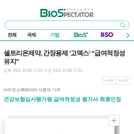
본문 바로가기
주요 메뉴
바이오스펙테이터
통
검색
합
검
전체
국제
기업
색
기사본문
셀트리온제약, 간장용제 ‘고덱스’ “급여적정성
유지”
입력 2022-10-06 17:10
수정 2022-10-06 17:53
작게
크게
바이오스펙테이터 서윤석 기자
건강보험심사평가원 급여적정성 평가서 최종인정