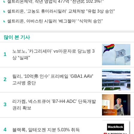
유
셀트리온제약, 작년 영업익 477억 “전년比 102.3%↑”
하
셀트리온, ‘고농도 휴미라시밀러’ 교체처방 "유럽 3상 승인"
기
셀트리온, 아바스틴 시밀러 ‘베그젤마’ “식약처 승인”
많이 본 기사
노보노, '카그리세마' vs마운자로 당뇨병 3
1
상 “실패”
릴리, ‘10억弗 인수’ 프리베일 'GBA1 AAV'
2
고셔병 중단
리가켐, 넥스트큐어 'B7-H4 ADC' 단독개발
3
권리 확보
4
블랙록, 알테오젠 지분 5.03% 취득