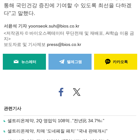
통해 국민건강 증진에 기여할 수 있도록 최선을 다하겠
다”고 말했다.
서윤석 기자
yoonseok.suh@bios.co.kr
<저작권자 © 바이오스펙테이터 무단전재 및 재배포, AI학습 이용 금
지>
보도자료 및 기사제보
press@bios.co.kr
뉴스레터
텔레그램
카카오톡
페
트위
이
터로
스
기사
북
공유
관련기사
으
하기
로
셀트리온제약, 2Q 영업익 108억..”전년比 34.7%↓”
기
사
셀트리온제약, 치매 ‘도네페질 패치’ “국내 판매개시”
공