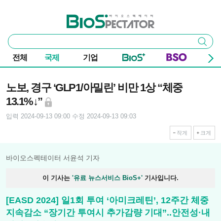
본문 바로가기
주요 메뉴
바이오스펙테이터
통
검색
합
검
전체
국제
기업
색
기사본문
노보, 경구 ‘GLP1/아밀린’ 비만 1상 “체중
13.1%↓”
입력 2024-09-13 09:00
수정 2024-09-13 09:03
작게
크게
바이오스펙테이터 서윤석 기자
이 기사는
'유료 뉴스서비스 BioS+'
기사입니다.
[EASD 2024] 일1회 투여 ‘아미크레틴’, 12주간 체중
지속감소 “장기간 투여시 추가감량 기대”..안전성·내