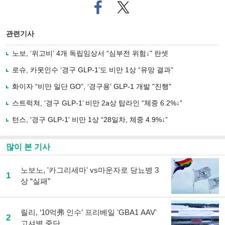
페
트위
이
터로
스
기사
북
공유
관련기사
으
하기
로
노보, ‘위고비’ 4개 독립임상서 “심부전 위험↓" 란셋
기
사
로슈, 카못인수 ‘경구 GLP-1’도 비만 1상 “유망 결과”
공
유
화이자 “비만 일단 GO”, ‘경구용' GLP-1 개발 "진행"
하
스트럭쳐, '경구 GLP-1’ 비만 2a상 탑라인 “체중 6.2%↓”
기
턴스, '경구 GLP-1' 비만 1상 “28일차, 체중 4.9%↓”
많이 본 기사
노보노, '카그리세마' vs마운자로 당뇨병 3
1
상 “실패”
릴리, ‘10억弗 인수’ 프리베일 'GBA1 AAV'
2
고셔병 중단