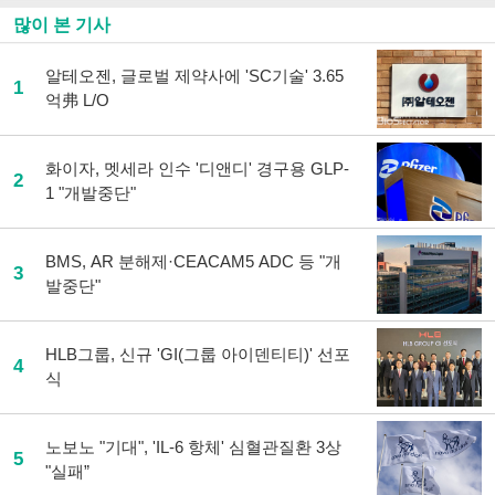
많이 본 기사
알테오젠, 글로벌 제약사에 'SC기술' 3.65
1
억弗 L/O
화이자, 멧세라 인수 '디앤디' 경구용 GLP-
2
1 "개발중단"
BMS, AR 분해제·CEACAM5 ADC 등 "개
3
발중단"
HLB그룹, 신규 'GI(그룹 아이덴티티)' 선포
4
식
노보노 "기대", 'IL-6 항체' 심혈관질환 3상
5
"실패”