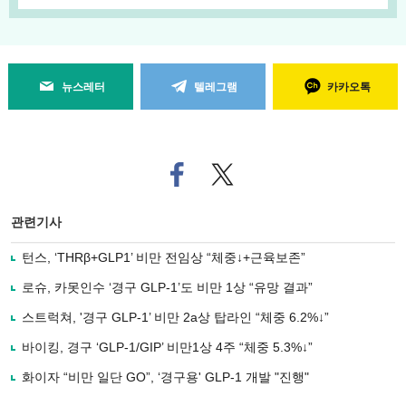
뉴스레터
텔레그램
카카오톡
페
트위
이
터로
스
기사
북
공유
관련기사
으
하기
로
턴스, ‘THRβ+GLP1’ 비만 전임상 “체중↓+근육보존”
기
사
로슈, 카못인수 ‘경구 GLP-1’도 비만 1상 “유망 결과”
공
유
스트럭쳐, '경구 GLP-1’ 비만 2a상 탑라인 “체중 6.2%↓”
하
바이킹, 경구 ‘GLP-1/GIP’ 비만1상 4주 “체중 5.3%↓”
기
화이자 “비만 일단 GO”, ‘경구용' GLP-1 개발 "진행"