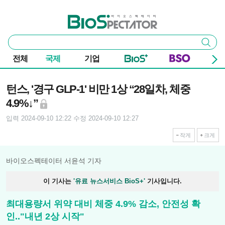
본문 바로가기
주요 메뉴
바이오스펙테이터
통
검색
합
검
전체
국제
기업
색
기사본문
턴스, '경구 GLP-1' 비만 1상 “28일차, 체중
4.9%↓”
입력 2024-09-10 12:22
수정 2024-09-10 12:27
작게
크게
바이오스펙테이터 서윤석 기자
이 기사는
'유료 뉴스서비스 BioS+'
기사입니다.
최대용량서 위약 대비 체중 4.9% 감소, 안전성 확
인.."내년 2상 시작"