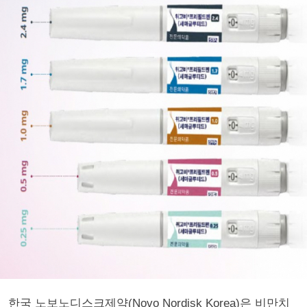
한국 노보노디스크제약(Novo Nordisk Korea)은 비만치