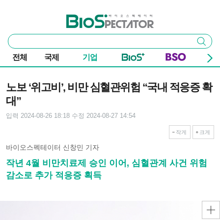
본문 바로가기
주요 메뉴
바이오스펙테이터
통
검색
합
검
전체
국제
기업
색
기사본문
노보 ‘위고비’, 비만 심혈관위험 “국내 적응증 확
대”
입력 2024-08-26 18:18
수정 2024-08-27 14:54
작게
크게
바이오스펙테이터 신창민 기자
작년 4월 비만치료제 승인 이어, 심혈관계 사건 위험
감소로 추가 적응증 획득