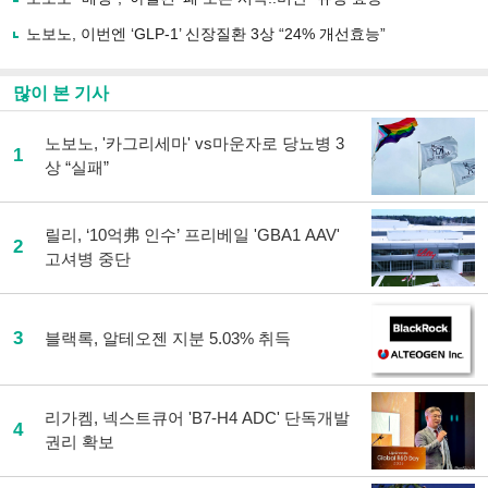
기
노보노, 이번엔 ‘GLP-1’ 신장질환 3상 “24% 개선효능”
많이 본 기사
노보노, '카그리세마' vs마운자로 당뇨병 3
1
상 “실패”
릴리, ‘10억弗 인수’ 프리베일 'GBA1 AAV'
2
고셔병 중단
3
블랙록, 알테오젠 지분 5.03% 취득
리가켐, 넥스트큐어 'B7-H4 ADC' 단독개발
4
권리 확보