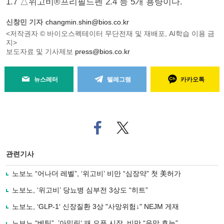
1.7 △위고비®프리필드펜 2.4 등 5개 용량이다.
신창민 기자
changmin.shin@bios.co.kr
<저작권자 © 바이오스펙테이터 무단전재 및 재배포, AI학습 이용 금
지>
보도자료 및 기사제보
press@bios.co.kr
뉴스레터
텔레그램
카카오톡
페
트위
이
터로
스
기사
북
공유
관련기사
으
하기
로
노보노 “어나더 레벨”, ‘위고비’ 비만 “심장약” 첫 美허가
기
사
노보노, ‘위고비’ 당뇨병 심부전 3상도 “히트”
공
유
노보노, ‘GLP-1‘ 신장질환 3상 "사망위험↓" NEJM 게재
하
노보노 “베팅”, ’아밀린‘ 패 오픈 시작..비만 “유망 효능”