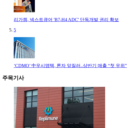
리가켐, 넥스트큐어 'B7-H4 ADC' 단독개발 권리 확보
5
‘CDMO’ 中우시앱텍, 론자 앞질러..상반기 매출 “첫 우위”
주목기사