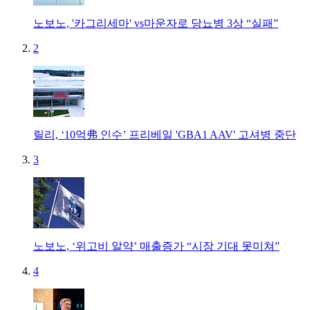
노보노, '카그리세마' vs마운자로 당뇨병 3상 “실패”
2
릴리, ‘10억弗 인수’ 프리베일 'GBA1 AAV' 고셔병 중단
3
노보노, ‘위고비 알약’ 매출증가 “시장 기대 못미쳐”
4