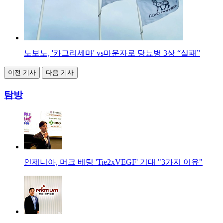
노보노, '카그리세마' vs마운자로 당뇨병 3상 “실패”
이전 기사
다음 기사
탐방
인제니아, 머크 베팅 'Tie2xVEGF' 기대 "3가지 이유"