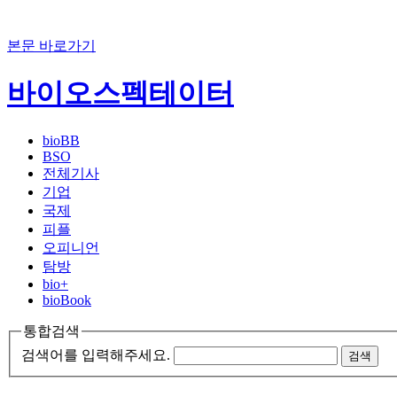
본문 바로가기
바이오스펙테이터
bioBB
BSO
전체기사
기업
국제
피플
오피니언
탐방
bio+
bioBook
통합검색
검색어를 입력해주세요.
검색