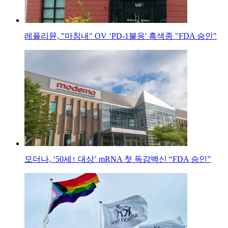
레플리뮨, "마침내" OV ‘PD-1불응' 흑색종 "FDA 승인"
모더나, ‘50세↑ 대상’ mRNA 첫 독감백신 “FDA 승인”