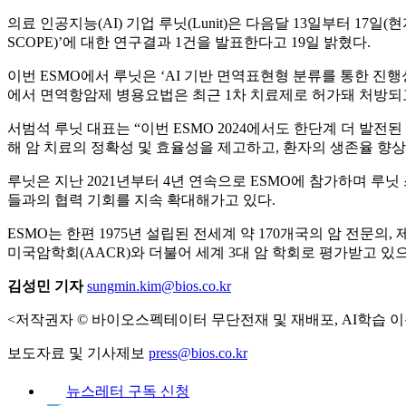
의료 인공지능(AI) 기업 루닛(Lunit)은 다음달 13일부터 17
SCOPE)’에 대한 연구결과 1건을 발표한다고 19일 밝혔다.
이번 ESMO에서 루닛은 ‘AI 기반 면역표현형 분류를 통한 진
에서 면역항암제 병용요법은 최근 1차 치료제로 허가돼 처방되
서범석 루닛 대표는 “이번 ESMO 2024에서도 한단계 더 발전
해 암 치료의 정확성 및 효율성을 제고하고, 환자의 생존율 향
루닛은 지난 2021년부터 4년 연속으로 ESMO에 참가하며 
들과의 협력 기회를 지속 확대해가고 있다.
ESMO는 한편 1975년 설립된 전세계 약 170개국의 암 전문의
미국암학회(AACR)와 더불어 세계 3대 암 학회로 평가받고 있
김성민 기자
sungmin.kim@bios.co.kr
<저작권자 © 바이오스펙테이터 무단전재 및 재배포, AI학습 이
보도자료 및 기사제보
press@bios.co.kr
뉴스레터 구독 신청