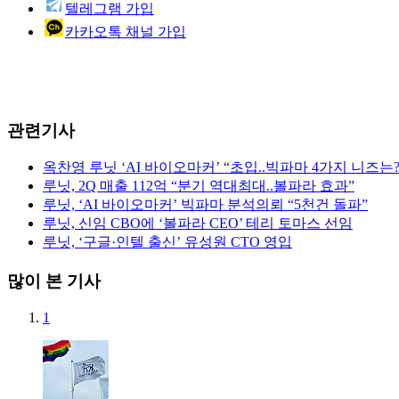
텔레그램 가입
카카오톡 채널 가입
관련기사
옥찬영 루닛 ‘AI 바이오마커’ “초입..빅파마 4가지 니즈는?
루닛, 2Q 매출 112억 “분기 역대최대..볼파라 효과”
루닛, ‘AI 바이오마커’ 빅파마 분석의뢰 “5천건 돌파”
루닛, 신임 CBO에 ‘볼파라 CEO’ 테리 토마스 선임
루닛, ‘구글·인텔 출신’ 유성원 CTO 영입
많이 본 기사
1