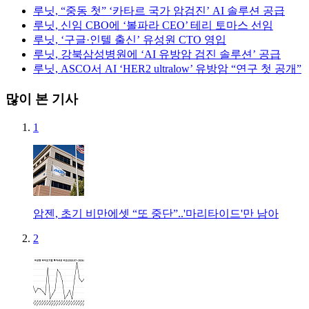
루닛, “중동 첫” ‘카타르 국가 암검진’ AI 솔루션 공급
루닛, 신임 CBO에 ‘볼파라 CEO’ 테리 토마스 선임
루닛, ‘구글·인텔 출신’ 유성원 CTO 영입
루닛, 강북삼성병원에 ‘AI 유방암 검진 솔루션’ 공급
루닛, ASCO서 AI ‘HER2 ultralow’ 유방암 “연구 첫 공개”
많이 본 기사
1
암젠, 초기 비만에셋 “또 중단”..'마리타이드'만 남아
2