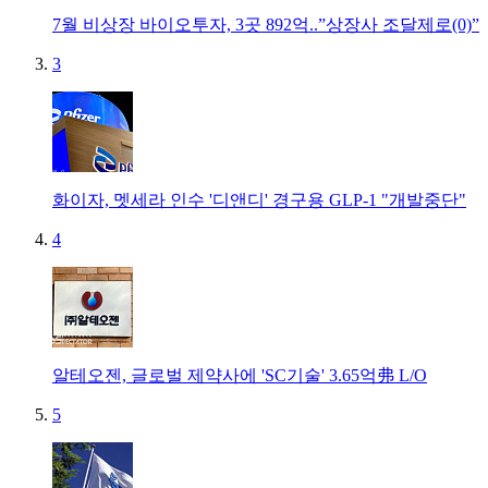
7월 비상장 바이오투자, 3곳 892억..”상장사 조달제로(0)”
3
화이자, 멧세라 인수 '디앤디' 경구용 GLP-1 "개발중단"
4
알테오젠, 글로벌 제약사에 'SC기술' 3.65억弗 L/O
5