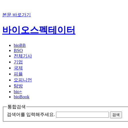
본문 바로가기
바이오스펙테이터
bioBB
BSO
전체기사
기업
국제
피플
오피니언
탐방
bio+
bioBook
통합검색
검색어를 입력해주세요.
검색