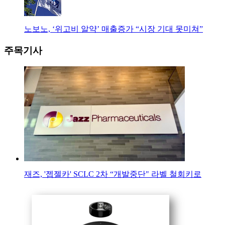
노보노, ‘위고비 알약’ 매출증가 “시장 기대 못미쳐”
주목기사
재즈, '젭젤카' SCLC 2차 “개발중단" 라벨 철회키로