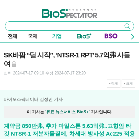
본문 바로가기
주요 메뉴
바이오스펙테이터
통
검색
합
검
전체
국제
기업
색
기사본문
SK바팜 “딜 시작”, ‘NTSR-1 RPT’ 5.7억弗 사들
여
입력 2024-07-17 09:10
수정 2024-07-17 23:20
작게
크게
바이오스펙테이터 김성민 기자
이 기사는
'유료 뉴스서비스 BioS+'
기사입니다.
계약금 850만弗, 추가 마일스톤 5.63억弗..고형암 타
깃 NTSR-1 저분자물질에, 차세대 방사성 Ac225 적용