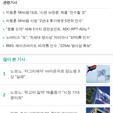
북
공유
관련기사
으
하기
로
이동훈 SK바팜 대표, ‘시판 뇌전증’ 제품 “인수할 것”
기
사
이동훈 SK바팜 사장 “2년내 후기에셋 5천억 인수”
공
유
"청룡 도약" 새해 5가지 관전포인트, ADC-RPT-AD는?
하
노바티스 "또", ‘차세대 방사성’ 마리아나 "10억弗 인수"
기
BMS, 레이즈바이오 41억弗 인수.."225Ac 방사성 확보"
많이 본 기사
노보노, '카그리세마' vs마운자로 당뇨병 3
1
상 “실패”
노보노, ‘위고비 알약’ 매출증가 “시장 기대
2
못미쳐”