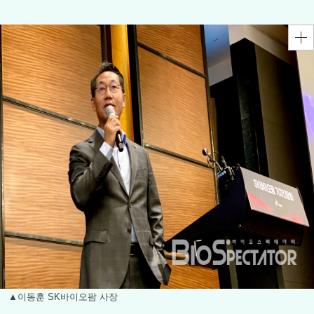
▲이동훈 SK바이오팜 사장