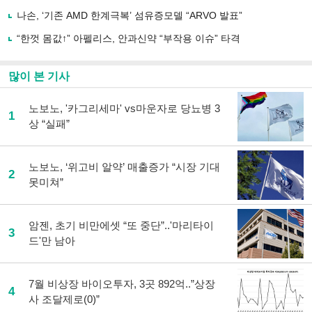
하
나손, ‘기존 AMD 한계극복’ 섬유증모델 “ARVO 발표”
기
“한껏 몸값↑” 아펠리스, 안과신약 “부작용 이슈” 타격
많이 본 기사
노보노, '카그리세마' vs마운자로 당뇨병 3
1
상 “실패”
노보노, ‘위고비 알약’ 매출증가 “시장 기대
2
못미쳐”
암젠, 초기 비만에셋 “또 중단”..'마리타이
3
드'만 남아
7월 비상장 바이오투자, 3곳 892억..”상장
4
사 조달제로(0)”