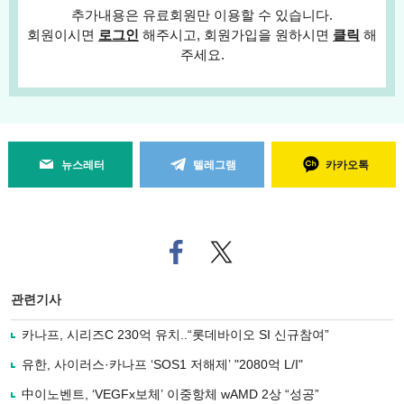
추가내용은 유료회원만 이용할 수 있습니다.
회원이시면
로그인
해주시고, 회원가입을 원하시면
클릭
해
주세요.
뉴스레터
텔레그램
카카오톡
페
트위
이
터로
스
기사
북
공유
관련기사
으
하기
로
카나프, 시리즈C 230억 유치..“롯데바이오 SI 신규참여”
기
사
유한, 사이러스·카나프 ‘SOS1 저해제’ "2080억 L/I"
공
유
中이노벤트, ‘VEGFx보체’ 이중항체 wAMD 2상 “성공”