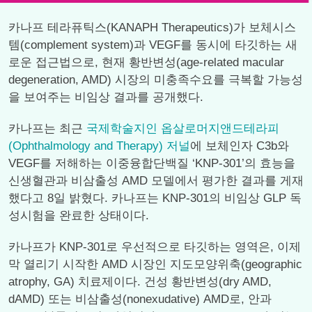
카나프 테라퓨틱스(KANAPH Therapeutics)가 보체시스
템(complement system)과 VEGF를 동시에 타깃하는 새
로운 접근법으로, 현재 황반변성(age-related macular
degeneration, AMD) 시장의 미충족수요를 극복할 가능성
을 보여주는 비임상 결과를 공개했다.
카나프는 최근
국제학술지인 옵살로머지앤드테라피
(Ophthalmology and Therapy) 저널
에 보체인자 C3b와
VEGF를 저해하는 이중융합단백질 ‘KNP-301’의 효능을
신생혈관과 비삼출성 AMD 모델에서 평가한 결과를 게재
했다고 8일 밝혔다. 카나프는 KNP-301의 비임상 GLP 독
성시험을 완료한 상태이다.
카나프가 KNP-301로 우선적으로 타깃하는 영역은, 이제
막 열리기 시작한 AMD 시장인 지도모양위축(geographic
atrophy, GA) 치료제이다. 건성 황반변성(dry AMD,
dAMD) 또는 비삼출성(nonexudative) AMD로, 안과