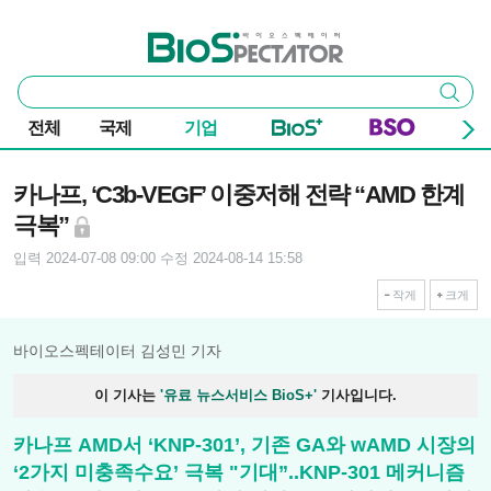
본문 바로가기
주요 메뉴
바이오스펙테이터
통
검색
합
검
전체
국제
기업
색
기사본문
카나프, ‘C3b-VEGF’ 이중저해 전략 “AMD 한계
극복”
입력 2024-07-08 09:00
수정 2024-08-14 15:58
작게
크게
바이오스펙테이터 김성민 기자
이 기사는
'유료 뉴스서비스 BioS+'
기사입니다.
카나프 AMD서 ‘KNP-301’, 기존 GA와 wAMD 시장의
‘2가지 미충족수요’ 극복 "기대”..KNP-301 메커니즘