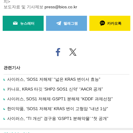
지>
보도자료 및 기사제보
press@bios.co.kr
뉴스레터
텔레그램
카카오톡
페
트위
이
터로
스
기사
북
공유
관련기사
으
하기
로
사이러스, ‘SOS1 저해제’ “넓은 KRAS 변이서 효능”
기
사
카나프, KRAS 타깃 ‘SHP2·SOS1 신약’ “AACR 공개”
공
유
사이러스, SOS1 저해제·GSPT1 분해제 “KDDF 과제선정”
하
한미약품, ‘SOS1 저해제’ KRAS 변이 고형암 “내년 1상”
기
사이러스, “TI 개선” 경구용 ‘GSPT1 분해약물’ “첫 공개”