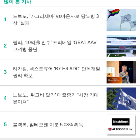
많이 본 기사
노보노, '카그리세마' vs마운자로 당뇨병 3
1
상 “실패”
릴리, ‘10억弗 인수’ 프리베일 'GBA1 AAV'
2
고셔병 중단
리가켐, 넥스트큐어 'B7-H4 ADC' 단독개발
3
권리 확보
노보노, ‘위고비 알약’ 매출증가 “시장 기대
4
못미쳐”
5
블랙록, 알테오젠 지분 5.03% 취득