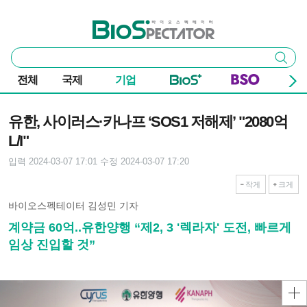
본문 바로가기
주요 메뉴
바이오스펙테이터
통
검색
합
검
전체
국제
기업
색
기사본문
유한, 사이러스·카나프 ‘SOS1 저해제’ "2080억
L/I"
입력 2024-03-07 17:01
수정 2024-03-07 17:20
작게
크게
바이오스펙테이터 김성민 기자
계약금 60억..유한양행 “제2, 3 '렉라자' 도전, 빠르게
임상 진입할 것”