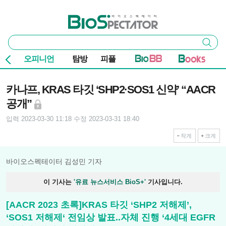
본문 바로가기
주요 메뉴
바이오스펙테이터
통
검색
합
검
오피니언
탐방
피플
색
기사본문
카나프, KRAS 타깃 ‘SHP2·SOS1 신약’ “AACR
공개”
입력 2023-03-30 11:18
수정 2023-03-31 18:40
작게
크게
바이오스펙테이터 김성민 기자
이 기사는
'유료 뉴스서비스 BioS+'
기사입니다.
[AACR 2023 초록]KRAS 타깃 ‘SHP2 저해제’,
‘SOS1 저해제‘ 전임상 발표..자체 진행 ‘4세대 EGFR