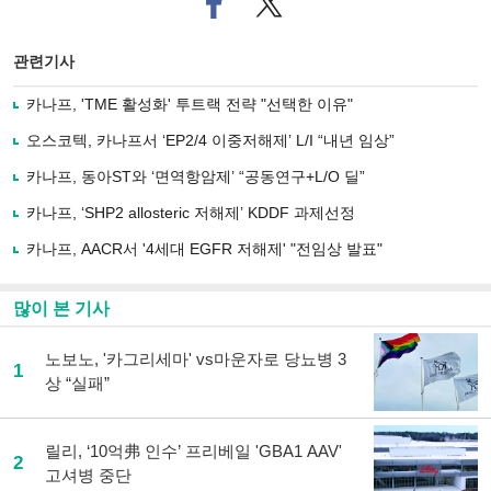
이
터로
스
기사
북
공유
관련기사
으
하기
로
카나프, 'TME 활성화' 투트랙 전략 "선택한 이유"
기
사
오스코텍, 카나프서 ‘EP2/4 이중저해제’ L/I “내년 임상”
공
유
카나프, 동아ST와 ‘면역항암제’ “공동연구+L/O 딜”
하
카나프, ‘SHP2 allosteric 저해제’ KDDF 과제선정
기
카나프, AACR서 '4세대 EGFR 저해제' "전임상 발표"
많이 본 기사
노보노, '카그리세마' vs마운자로 당뇨병 3
1
상 “실패”
릴리, ‘10억弗 인수’ 프리베일 'GBA1 AAV'
2
고셔병 중단