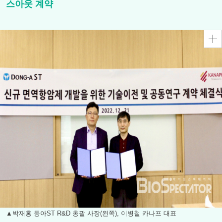
스아웃 계약
▲박재홍 동아ST R&D 총괄 사장(왼쪽), 이병철 카나프 대표