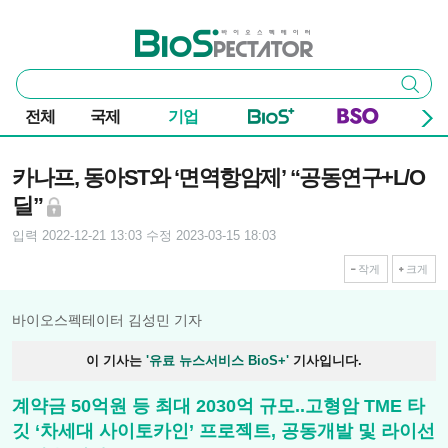
본문 바로가기
주요 메뉴
바이오스펙테이터
통
검색
합
검
전체
국제
기업
색
기사본문
카나프, 동아ST와 ‘면역항암제’ “공동연구+L/O
딜”
입력 2022-12-21 13:03
수정 2023-03-15 18:03
작게
크게
바이오스펙테이터 김성민 기자
이 기사는
'유료 뉴스서비스 BioS+'
기사입니다.
계약금 50억원 등 최대 2030억 규모..고형암 TME 타
깃 ‘차세대 사이토카인’ 프로젝트, 공동개발 및 라이선