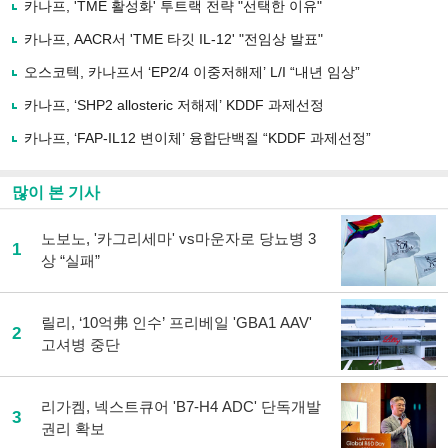
카나프, 'TME 활성화' 투트랙 전략 "선택한 이유"
기
사
카나프, AACR서 'TME 타깃 IL-12' "전임상 발표"
공
유
오스코텍, 카나프서 ‘EP2/4 이중저해제’ L/I “내년 임상”
하
카나프, ‘SHP2 allosteric 저해제’ KDDF 과제선정
기
카나프, ‘FAP-IL12 변이체’ 융합단백질 “KDDF 과제선정”
많이 본 기사
노보노, '카그리세마' vs마운자로 당뇨병 3
1
상 “실패”
릴리, ‘10억弗 인수’ 프리베일 'GBA1 AAV'
2
고셔병 중단
리가켐, 넥스트큐어 'B7-H4 ADC' 단독개발
3
권리 확보