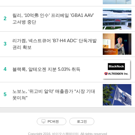
릴리, ‘10억弗 인수’ 프리베일 'GBA1 AAV'
2
고셔병 중단
리가켐, 넥스트큐어 'B7-H4 ADC' 단독개발
3
권리 확보
4
블랙록, 알테오젠 지분 5.03% 취득
노보노, ‘위고비 알약’ 매출증가 “시장 기대
5
못미쳐”
PC버전
로그인
Copyright 2016. 바이오스펙테이터. All rights reserved