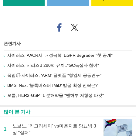
페
트위
이
터로
스
기사
북
공유
관련기사
으
하기
로
사이러스, AACR서 '내성극복' EGFR degrader "첫 공개"
기
사
사이러스, 시리즈B 290억 유치.."GC녹십자 참여"
공
유
목암硏-사이러스, 'ARM' 플랫폼 "항암제 공동연구"
하
BMS, Next ‘블록버스터 IMiD’ 발굴·확장 전략은?
기
오름, HER2-GSPT1 분해약물 "엔허투 저항성 타깃"
많이 본 기사
노보노, '카그리세마' vs마운자로 당뇨병 3
1
상 “실패”