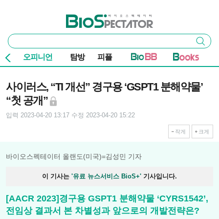
본문 바로가기
주요 메뉴
바이오스펙테이터
통
검색
합
검
오피니언
탐방
피플
색
기사본문
사이러스, “TI 개선” 경구용 ‘GSPT1 분해약물’
“첫 공개”
입력 2023-04-20 13:17
수정 2023-04-20 15:22
작게
크게
바이오스펙테이터 올랜도(미국)=김성민 기자
이 기사는
'유료 뉴스서비스 BioS+'
기사입니다.
[AACR 2023]경구용 GSPT1 분해약물 ‘CYRS1542’,
전임상 결과서 본 차별성과 앞으로의 개발전략은?