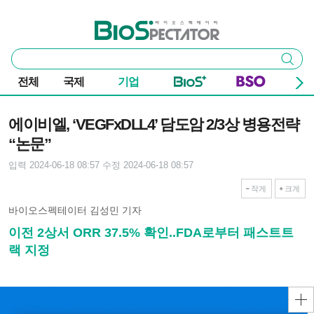
본문 바로가기
주요 메뉴
바이오스펙테이터
통
검색
합
검
전체
국제
기업
색
기사본문
에이비엘, ‘VEGFxDLL4’ 담도암 2/3상 병용전략
“논문”
입력 2024-06-18 08:57
수정 2024-06-18 08:57
작게
크게
바이오스펙테이터 김성민 기자
이전 2상서 ORR 37.5% 확인..FDA로부터 패스트트
랙 지정