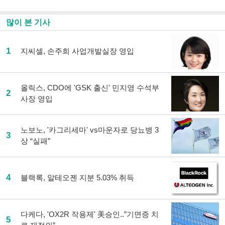
많이 본 기사
1
지씨셀, 손주희 사업개발실장 영입
올릭스, CDO에 'GSK 출신' 민지영 수석부
2
사장 영입
노보노, '카그리세마' vs마운자로 당뇨병 3
3
상 “실패”
4
블랙록, 알테오젠 지분 5.03% 취득
다케다, 'OX2R 작용제' 美승인..”기면증 치
5