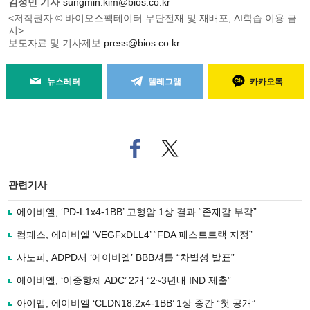
김성민 기자
sungmin.kim@bios.co.kr
<저작권자 © 바이오스펙테이터 무단전재 및 재배포, AI학습 이용 금
지>
보도자료 및 기사제보
press@bios.co.kr
뉴스레터
텔레그램
카카오톡
페
트위
이
터로
스
기사
북
공유
관련기사
으
하기
로
에이비엘, ‘PD-L1x4-1BB’ 고형암 1상 결과 “존재감 부각”
기
사
컴패스, 에이비엘 ‘VEGFxDLL4’ “FDA 패스트트랙 지정”
공
유
사노피, ADPD서 ‘에이비엘’ BBB셔틀 “차별성 발표”
하
에이비엘, ‘이중항체 ADC’ 2개 “2~3년내 IND 제출”
기
아이맵, 에이비엘 ‘CLDN18.2x4-1BB’ 1상 중간 “첫 공개”