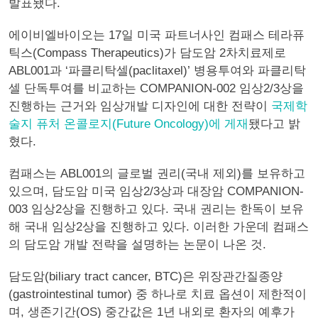
발표됐다.
에이비엘바이오는 17일 미국 파트너사인 컴패스 테라퓨
틱스(Compass Therapeutics)가 담도암 2차치료제로
ABL001과 ‘파클리탁셀(paclitaxel)’ 병용투여와 파클리탁
셀 단독투여를 비교하는 COMPANION-002 임상2/3상을
진행하는 근거와 임상개발 디자인에 대한 전략이
국제학
술지 퓨처 온콜로지(Future Oncology)에 게재
됐다고 밝
혔다.
컴패스는 ABL001의 글로벌 권리(국내 제외)를 보유하고
있으며, 담도암 미국 임상2/3상과 대장암 COMPANION-
003 임상2상을 진행하고 있다. 국내 권리는 한독이 보유
해 국내 임상2상을 진행하고 있다. 이러한 가운데 컴패스
의 담도암 개발 전략을 설명하는 논문이 나온 것.
담도암(biliary tract cancer, BTC)은 위장관간질종양
(gastrointestinal tumor) 중 하나로 치료 옵션이 제한적이
며, 생존기간(OS) 중간값은 1년 내외로 환자의 예후가