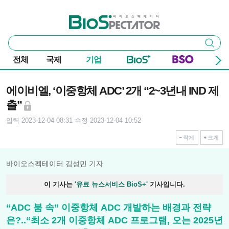
본문 바로가기
주요 메뉴
바이오스펙테이터
통
검색
합
검
전체
국제
기업
색
기사본문
에이비엘, ‘이중항체 ADC’ 2개 “2~3년내 IND 제
출”
입력 2023-12-04 08:31
수정 2023-12-04 10:52
작게
크게
바이오스펙테이터 김성민 기자
이 기사는
'유료 뉴스서비스 BioS+'
기사입니다.
“ADC 붐 속” 이중항체 ADC 개발하는 배경과 전략
은?..“최소 2개 이중항체 ADC 프로그램, 오는 2025년