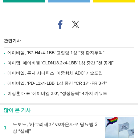
페
트위
이
터로
스
기사
북
공유
관련기사
으
하기
로
에이비엘, ‘B7-H4x4-1BB’ 고형암 1상 “첫 환자투여”
기
사
아이맵, 에이비엘 ‘CLDN18.2x4-1BB’ 1상 중간 “첫 공개”
공
유
에이비엘, 론자 시나픽스 ‘이중항체 ADC’ 기술도입
하
에이비엘, ‘PD-L1x4-1BB’ 1상 중간 “CR 1건·PR 3건”
기
이상훈 대표 ‘에이비엘 2.0’, “성장동력” 4가지 키워드
많이 본 기사
노보노, '카그리세마' vs마운자로 당뇨병 3
1
상 “실패”