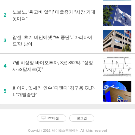
노보노, ‘위고비 알약’ 매출증가 “시장 기대
2
못미쳐”
암젠, 초기 비만에셋 “또 중단”..'마리타이
3
드'만 남아
7월 비상장 바이오투자, 3곳 892억..”상장
4
사 조달제로(0)”
화이자, 멧세라 인수 '디앤디' 경구용 GLP-
5
1 "개발중단"
PC버전
로그인
Copyright 2016. 바이오스펙테이터. All rights reserved