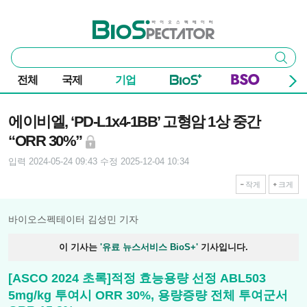
본문 바로가기
주요 메뉴
바이오스펙테이터
통
검색
합
검
전체
국제
기업
색
기사본문
에이비엘, ‘PD-L1x4-1BB’ 고형암 1상 중간
“ORR 30%”
입력 2024-05-24 09:43
수정 2025-12-04 10:34
작게
크게
바이오스펙테이터 김성민 기자
이 기사는
'유료 뉴스서비스 BioS+'
기사입니다.
[ASCO 2024 초록]적정 효능용량 선정 ABL503
5mg/kg 투여시 ORR 30%, 용량증량 전체 투여군서