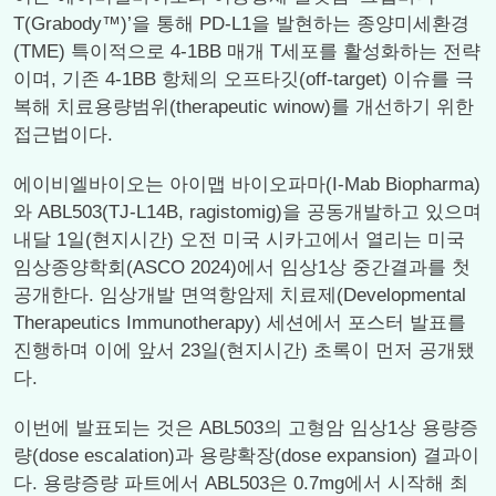
T(Grabody™)’을 통해 PD-L1을 발현하는 종양미세환경
(TME) 특이적으로 4-1BB 매개 T세포를 활성화하는 전략
이며, 기존 4-1BB 항체의 오프타깃(off-target) 이슈를 극
복해 치료용량범위(therapeutic winow)를 개선하기 위한
접근법이다.
에이비엘바이오는 아이맵 바이오파마(I-Mab Biopharma)
와 ABL503(TJ-L14B, ragistomig)을 공동개발하고 있으며
내달 1일(현지시간) 오전 미국 시카고에서 열리는 미국
임상종양학회(ASCO 2024)에서 임상1상 중간결과를 첫
공개한다. 임상개발 면역항암제 치료제(Developmental
Therapeutics Immunotherapy) 세션에서 포스터 발표를
진행하며 이에 앞서 23일(현지시간) 초록이 먼저 공개됐
다.
이번에 발표되는 것은 ABL503의 고형암 임상1상 용량증
량(dose escalation)과 용량확장(dose expansion) 결과이
다. 용량증량 파트에서 ABL503은 0.7mg에서 시작해 최