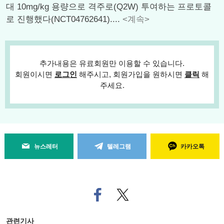
대 10mg/kg 용량으로 격주로(Q2W) 투여하는 프로토콜
로 진행했다(NCT04762641)....
<계속>
추가내용은 유료회원만 이용할 수 있습니다.
회원이시면
로그인
해주시고, 회원가입을 원하시면
클릭
해
주세요.
뉴스레터
텔레그램
카카오톡
페
트위
이
터로
스
기사
북
공유
관련기사