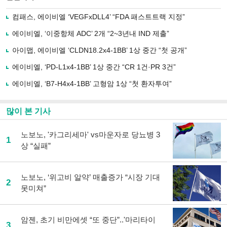
으
하기
로
컴패스, 에이비엘 ‘VEGFxDLL4’ “FDA 패스트트랙 지정”
기
사
에이비엘, ‘이중항체 ADC’ 2개 “2~3년내 IND 제출”
공
유
아이맵, 에이비엘 ‘CLDN18.2x4-1BB’ 1상 중간 “첫 공개”
하
에이비엘, ‘PD-L1x4-1BB’ 1상 중간 “CR 1건·PR 3건”
기
에이비엘, ‘B7-H4x4-1BB’ 고형암 1상 “첫 환자투여”
많이 본 기사
노보노, '카그리세마' vs마운자로 당뇨병 3
1
상 “실패”
노보노, ‘위고비 알약’ 매출증가 “시장 기대
2
못미쳐”
암젠, 초기 비만에셋 “또 중단”..'마리타이
3