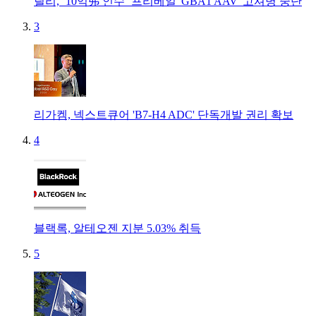
릴리, ‘10억弗 인수’ 프리베일 'GBA1 AAV' 고셔병 중단
3
리가켐, 넥스트큐어 'B7-H4 ADC' 단독개발 권리 확보
4
블랙록, 알테오젠 지분 5.03% 취득
5