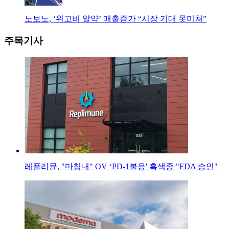
노보노, ‘위고비 알약’ 매출증가 “시장 기대 못미쳐”
주목기사
레플리뮨, "마침내" OV ‘PD-1불응' 흑색종 "FDA 승인"