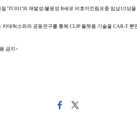
 후보물질 'TC011'의 재발성/불응성 B세포 비호지킨림프종 임상1
 카데릭스와의 공동연구를 통해 CLIP 플랫폼 기술을 CAR-T 뿐
용 금지>
페
트
이
위
스
터
북
로
으
기
로
사