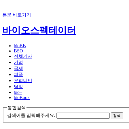
본문 바로가기
바이오스펙테이터
bioBB
BSO
전체기사
기업
국제
피플
오피니언
탐방
bio+
bioBook
통합검색
검색어를 입력해주세요.
검색