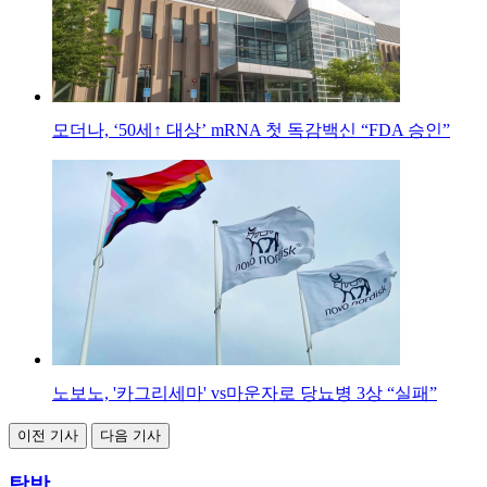
모더나, ‘50세↑ 대상’ mRNA 첫 독감백신 “FDA 승인”
노보노, '카그리세마' vs마운자로 당뇨병 3상 “실패”
이전 기사
다음 기사
탐방