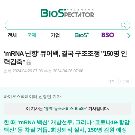
본문 바로가기
주요 메뉴
바이오스펙테이터
통
검색
합
검
전체
국제
기업
색
기사본문
‘mRNA 난항’ 큐어백, 결국 구조조정 "150명 인
력감축”
입력 2024-04-26 07:06
수정 2024-04-26 07:06
작게
크게
바이오스펙테이터 신창민 기자
이 기사는
'유료 뉴스서비스 BioS+'
기사입니다.
한 때 ‘mRNA 백신’ 개발선두, 그러나 ‘코로나19·항암
백신’ 등 차질 거듭..희망퇴직 실시, 150명 감원 예정