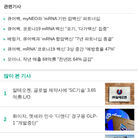
북
공유
관련기사
으
하기
로
큐어백, myNEO와 'mRNA 기반 암백신' 파트너십
기
사
큐어백, 코로나19 mRNA 백신 "포기, '다가백신' 집중"
공
유
베링거, 큐어백과 'mRNA 항암백신' "7년 파트너십 종결"
하
큐어백, mRNA '코로나19 백신' 3상 중간 “예방효율 47%”
기
모더나, 작년 매출 68억弗 "전년比 64% 급감"
많이 본 기사
알테오젠, 글로벌 제약사에 'SC기술' 3.65
1
억弗 L/O
화이자, 멧세라 인수 '디앤디' 경구용 GLP-
2
1 "개발중단"