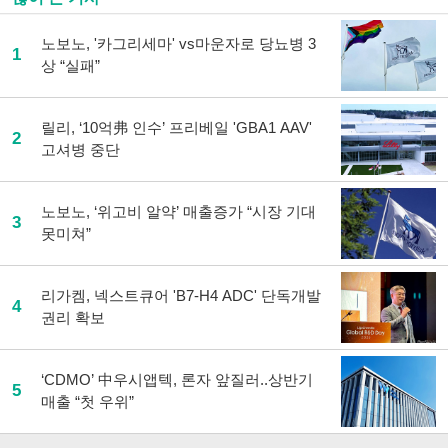
노보노, '카그리세마' vs마운자로 당뇨병 3
1
상 “실패”
릴리, ‘10억弗 인수’ 프리베일 'GBA1 AAV'
2
고셔병 중단
노보노, ‘위고비 알약’ 매출증가 “시장 기대
3
못미쳐”
리가켐, 넥스트큐어 'B7-H4 ADC' 단독개발
4
권리 확보
‘CDMO’ 中우시앱텍, 론자 앞질러..상반기
5
매출 “첫 우위”