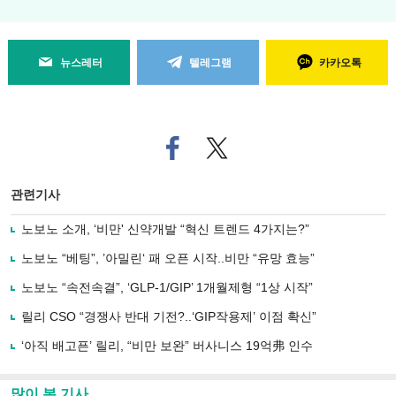
뉴스레터
텔레그램
카카오톡
페
트위
이
터로
스
기사
북
공유
관련기사
으
하기
로
노보노 소개, ‘비만' 신약개발 “혁신 트렌드 4가지는?”
기
사
노보노 “베팅”, ’아밀린‘ 패 오픈 시작..비만 “유망 효능”
공
유
노보노 “속전속결”, ‘GLP-1/GIP’ 1개월제형 “1상 시작”
하
릴리 CSO “경쟁사 반대 기전?..‘GIP작용제’ 이점 확신”
기
‘아직 배고픈’ 릴리, “비만 보완” 버사니스 19억弗 인수
많이 본 기사