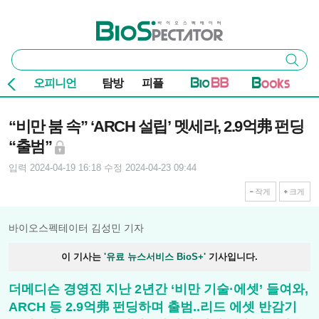
본문 바로가기
주요 메뉴
바이오스펙테이터
통
검색
합
검
오피니언
탐방
피플
색
기사본문
“비만 붐 속” ‘ARCH 설립’ 멧세라, 2.9억弗 펀딩
“출범”
입력 2024-04-19 16:18
수정 2024-04-23 09:44
작게
크게
바이오스펙테이터 김성민 기자
이 기사는
'유료 뉴스서비스 BioS+'
기사입니다.
더메디슨 경영진 지난 2년간 ‘비만 기술·에셋’ 들여와,
ARCH 등 2.9억弗 펀딩하며 출범..리드 에셋 반감기