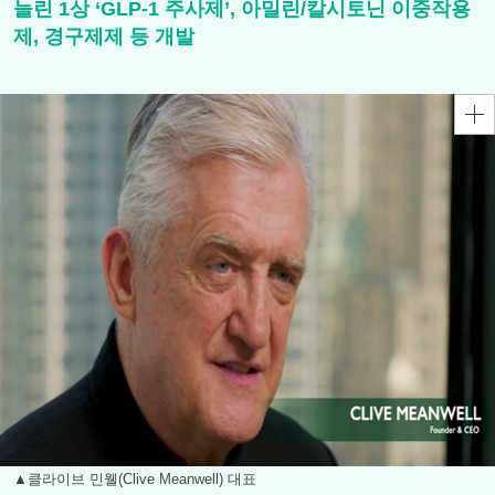
늘린 1상 ‘GLP-1 주사제’, 아밀린/칼시토닌 이중작용
제, 경구제제 등 개발
▲클라이브 민웰(Clive Meanwell) 대표