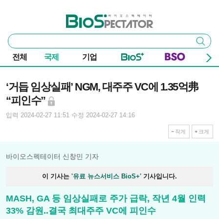
본문 바로가기
주요 메뉴
바이오스펙테이터
통
검색
합
검
전체
국제
기업
색
기사본문
‘거듭 임상실패’ NGM, 대주주 VC에 1.35억弗
“피인수”
입력 2024-02-27 11:51
수정 2024-02-27 14:16
작게
크게
바이오스펙테이터 신창민 기자
이 기사는
'유료 뉴스서비스 BioS+'
기사입니다.
MASH, GA 등 임상실패로 주가 급락, 작년 4월 인력
33% 감원..결국 최대주주 VC에 피인수