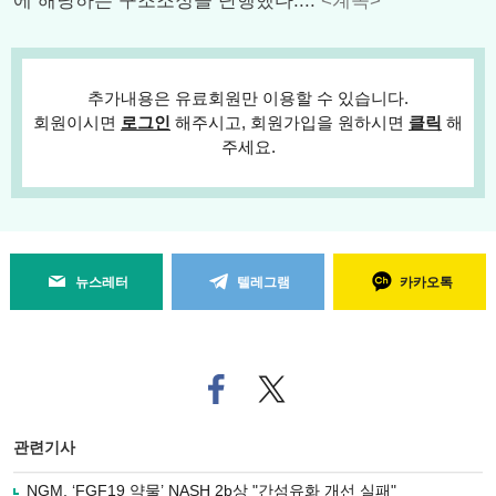
에 해당하는 구조조정을 단행했다....
<계속>
추가내용은 유료회원만 이용할 수 있습니다.
회원이시면
로그인
해주시고, 회원가입을 원하시면
클릭
해
주세요.
뉴스레터
텔레그램
카카오톡
페
트위
이
터로
스
기사
북
공유
관련기사
으
하기
로
NGM, ‘FGF19 약물’ NASH 2b상 "간섬유화 개선 실패"