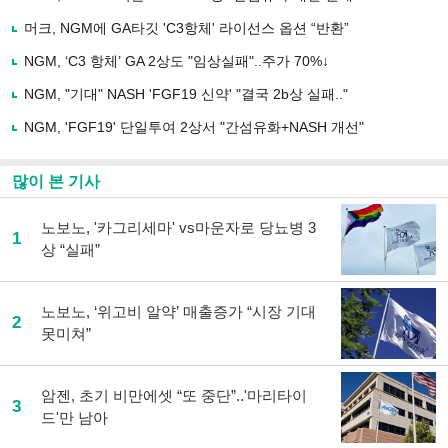
기
사
머크, NGM에 GA타깃 'C3항체' 라이선스 옵션 “반환”
공
유
NGM, ‘C3 항체’ GA 2상도 "임상실패"..주가 70%↓
하
NGM, "기대" NASH 'FGF19 신약' "결국 2b상 실패.."
기
NGM, 'FGF19' 단일투여 2상서 "간섬유화+NASH 개선"
많이 본 기사
노보노, '카그리세마' vs마운자로 당뇨병 3
1
상 “실패”
노보노, ‘위고비 알약’ 매출증가 “시장 기대
2
못미쳐”
암젠, 초기 비만에셋 “또 중단”..'마리타이
3
드'만 남아