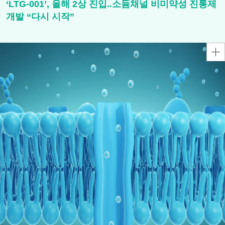
‘LTG-001’, 올해 2상 진입..소듐채널 비미약성 진통제
개발 “다시 시작”