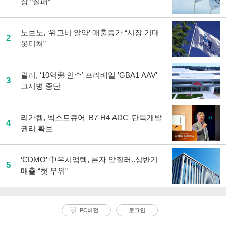
상 “실패”
노보노, ‘위고비 알약’ 매출증가 “시장 기대
2
못미쳐”
릴리, ‘10억弗 인수’ 프리베일 'GBA1 AAV'
3
고셔병 중단
리가켐, 넥스트큐어 'B7-H4 ADC' 단독개발
4
권리 확보
‘CDMO’ 中우시앱텍, 론자 앞질러..상반기
5
매출 “첫 우위”
PC버전
로그인