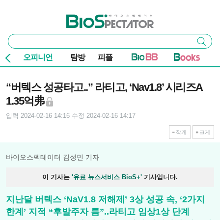
본문 바로가기
주요 메뉴
바이오스펙테이터
통
검색
합
검
오피니언
탐방
피플
색
기사본문
“버텍스 성공타고..” 라티고, ‘Nav1.8’ 시리즈A
1.35억弗
입력 2024-02-16 14:16
수정 2024-02-16 14:17
작게
크게
바이오스펙테이터 김성민 기자
이 기사는
'유료 뉴스서비스 BioS+'
기사입니다.
지난달 버텍스 ‘NaV1.8 저해제’ 3상 성공 속, ‘2가지
한계’ 지적 “후발주자 틈”..라티고 임상1상 단계