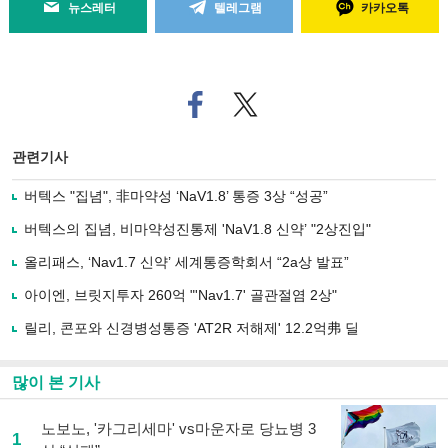
뉴스레터
텔레그램
카카오톡
페
트위
이
터로
스
기사
북
공유
관련기사
으
하기
로
버텍스 "집념", 非마약성 ‘NaV1.8’ 통증 3상 “성공”
기
사
버텍스의 집념, 비마약성진통제 'NaV1.8 신약’ "2상진입"
공
유
올리패스, ‘Nav1.7 신약’ 세계통증학회서 “2a상 발표”
하
아이엔, 브릿지투자 260억 "'Nav1.7' 골관절염 2상"
기
릴리, 콘포와 신경병성통증 'AT2R 저해제' 12.2억弗 딜
많이 본 기사
노보노, '카그리세마' vs마운자로 당뇨병 3
1