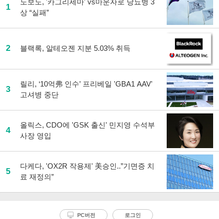
노보노, '카그리세마' vs마운자로 당뇨병 3
1
상 “실패”
2
블랙록, 알테오젠 지분 5.03% 취득
릴리, ‘10억弗 인수’ 프리베일 'GBA1 AAV'
3
고셔병 중단
올릭스, CDO에 'GSK 출신' 민지영 수석부
4
사장 영입
다케다, 'OX2R 작용제' 美승인..”기면증 치
5
료 재정의”
PC버전
로그인