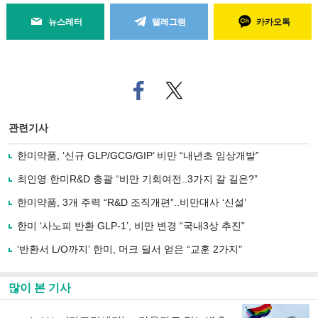
뉴스레터
텔레그램
카카오톡
페
트위
이
터로
스
기사
북
공유
관련기사
으
하기
로
한미약품, ‘신규 GLP/GCG/GIP’ 비만 “내년초 임상개발”
기
사
최인영 한미R&D 총괄 “비만 기회여전..3가지 갈 길은?”
공
유
한미약품, 3개 주력 “R&D 조직개편”..비만대사 ‘신설’
하
한미 ‘사노피 반환 GLP-1’, 비만 변경 “국내3상 추진”
기
‘반환서 L/O까지’ 한미, 머크 딜서 얻은 “교훈 2가지"
많이 본 기사