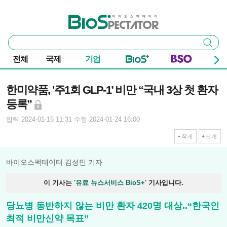
본문 바로가기
주요 메뉴
바이오스펙테이터
통
검색
합
검
전체
국제
기업
색
기사본문
한미약품, '주1회 GLP-1’ 비만 “국내 3상 첫 환자
등록”
입력 2024-01-15 11:31
수정 2024-01-24 16:00
작게
크게
바이오스펙테이터 김성민 기자
이 기사는
'유료 뉴스서비스 BioS+'
기사입니다.
당뇨병 동반하지 않는 비만 환자 420명 대상..“한국인
최적 비만신약 목표”