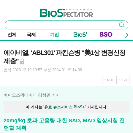
본문 바로가기
주요 메뉴
바이오스펙테이터
통
검색
합
검
전체
국제
기업
색
기사본문
에이비엘, ‘ABL301’ 파킨슨병 “美1상 변경신청
제출”
입력 2023-12-19 10:57
수정 2024-01-19 14:36
작게
크게
바이오스펙테이터 김성민 기자
이 기사는
'유료 뉴스서비스 BioS+'
기사입니다.
20mg/kg 초과 고용량 대한 SAD, MAD 임상시험 진
행할 계획