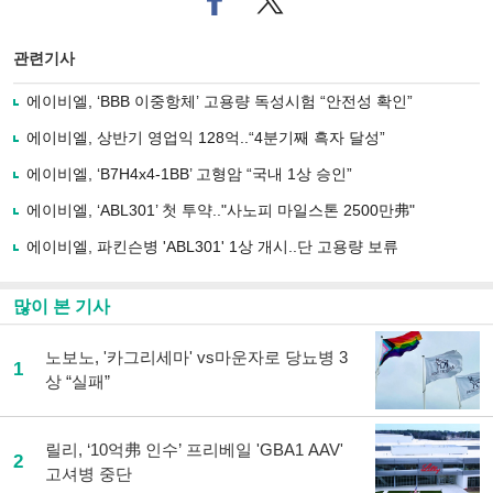
이
터로
스
기사
북
공유
관련기사
으
하기
로
에이비엘, ‘BBB 이중항체’ 고용량 독성시험 “안전성 확인”
기
사
에이비엘, 상반기 영업익 128억..“4분기째 흑자 달성”
공
유
에이비엘, ‘B7H4x4-1BB’ 고형암 “국내 1상 승인”
하
에이비엘, ‘ABL301’ 첫 투약.."사노피 마일스톤 2500만弗"
기
에이비엘, 파킨슨병 'ABL301' 1상 개시..단 고용량 보류
많이 본 기사
노보노, '카그리세마' vs마운자로 당뇨병 3
1
상 “실패”
릴리, ‘10억弗 인수’ 프리베일 'GBA1 AAV'
2
고셔병 중단