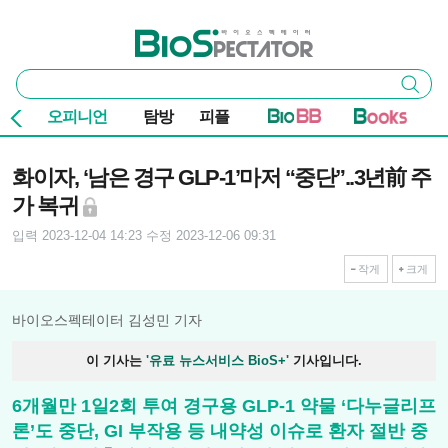
본문 바로가기
주요 메뉴
바이오스펙테이터
통
검색
합
검
오피니언
탐방
피플
색
기사본문
화이자, ‘남은 경구 GLP-1’마저 “중단”..3년前 주
가 복귀
입력 2023-12-04 14:23
수정 2023-12-06 09:31
작게
크게
바이오스펙테이터 김성민 기자
이 기사는
'유료 뉴스서비스 BioS+'
기사입니다.
6개월만 1일2회 투여 경구용 GLP-1 약물 ‘다누글리프
론’도 중단, GI 부작용 등 내약성 이슈로 환자 절반 중