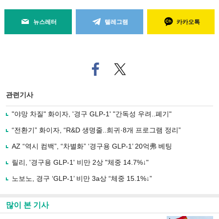
뉴스레터
텔레그램
카카오톡
페
트위
이
터로
스
기사
북
공유
관련기사
으
하기
로
"야망 차질" 화이자, '경구 GLP-1' "간독성 우려..폐기"
기
사
“전환기” 화이자, “R&D 생명줄..희귀·8개 프로그램 정리”
공
유
AZ “역시 컴백”, “차별화” ‘경구용 GLP-1’ 20억弗 베팅
하
릴리, '경구용 GLP-1' 비만 2상 "체중 14.7%↓"
기
노보노, 경구 ‘GLP-1’ 비만 3a상 “체중 15.1%↓”
많이 본 기사