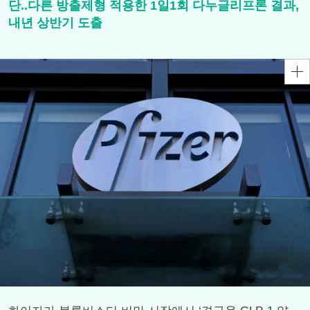
단..다른 방출제형 적용한 1일1회 다누글리프론 결과,
내년 상반기 도출