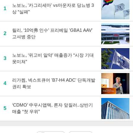
노보노, '카그리세마' vs마운자로 당뇨병 3
1
상 “실패”
릴리, ‘10억弗 인수’ 프리베일 'GBA1 AAV'
2
고셔병 중단
노보노, ‘위고비 알약’ 매출증가 “시장 기대
3
못미쳐”
리가켐, 넥스트큐어 'B7-H4 ADC' 단독개발
4
권리 확보
‘CDMO’ 中우시앱텍, 론자 앞질러..상반기
5
매출 “첫 우위”