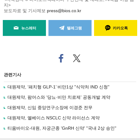
지>
보도자료 및 기사제보
press@bios.co.kr
뉴스레터
텔레그램
카카오톡
페
트위
이
터로
스
기사
북
공유
관련기사
으
하기
로
대원제약, ‘패치형 GLP-1’ 비만1상 "식약처 IND 신청"
기
사
대원제약, 팜어스와 ‘당뇨·비만 치료제’ 공동개발 계약
공
유
대원제약, 신임 중앙연구소장에 이경준 전무
하
대원제약, 엘베이스 NSCLC 신약 라이선스 계약
기
티움바이오-대원, 자궁근종 'GnRH 신약' "국내 2상 승인"