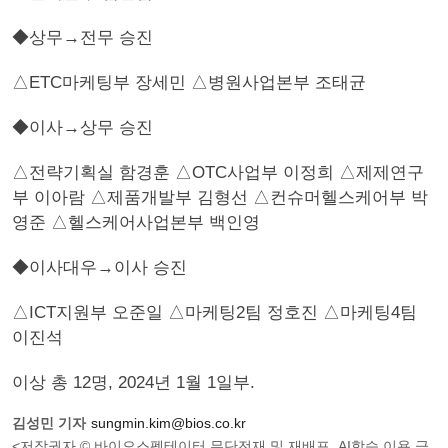
◆상무→전무 승진
△ETC마케팅부 장세민 △병원사업본부 조태균
◆이사→상무 승진
△전략기획실 함경훈 △OTC사업부 이정희 △제제연구
부 이아람 △제품개발부 김형선 △컨슈머헬스케어부 박
영준 △헬스케어사업본부 백인영
◆이사대우→이사 승진
△ICT지원부 오준일 △마케팅2팀 정호진 △마케팅4팀
이진석
이상 총 12명, 2024년 1월 1일부.
김성민 기자
sungmin.kim@bios.co.kr
<저작권자 © 바이오스펙테이터 무단전재 및 재배포, AI학습 이용 금