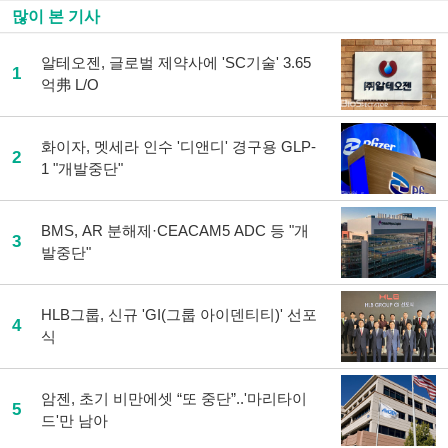
많이 본 기사
알테오젠, 글로벌 제약사에 'SC기술' 3.65
1
억弗 L/O
화이자, 멧세라 인수 '디앤디' 경구용 GLP-
2
1 "개발중단"
BMS, AR 분해제·CEACAM5 ADC 등 "개
3
발중단"
HLB그룹, 신규 'GI(그룹 아이덴티티)' 선포
4
식
암젠, 초기 비만에셋 “또 중단”..'마리타이
5
드'만 남아