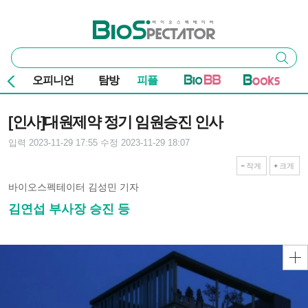
본문 바로가기
주요 메뉴
바이오스펙테이터
통
검색
합
검
오피니언
탐방
피플
색
기사본문
[인사]대원제약 정기 임원승진 인사
입력 2023-11-29 17:55
수정 2023-11-29 18:07
작게
크게
바이오스펙테이터 김성민 기자
김연섭 부사장 승진 등