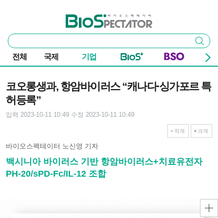
본문 바로가기
주요 메뉴
바이오스펙테이터
통
검색
합
검
전체
국제
기업
색
기사본문
코오롱생과, 항암바이러스 “캐나다∙싱가포르 특
허등록”
입력 2023-10-11 10:49
수정 2023-10-11 10:49
작게
크게
바이오스펙테이터 노신영 기자
백시니아 바이러스 기반 항암바이러스+치료유전자
PH-20/sPD-Fc/IL-12 조합