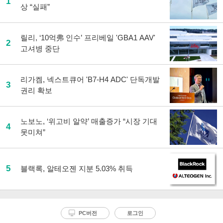
1
상 “실패”
릴리, ‘10억弗 인수’ 프리베일 'GBA1 AAV'
2
고셔병 중단
리가켐, 넥스트큐어 'B7-H4 ADC' 단독개발
3
권리 확보
노보노, ‘위고비 알약’ 매출증가 “시장 기대
4
못미쳐”
5
블랙록, 알테오젠 지분 5.03% 취득
PC버전
로그인