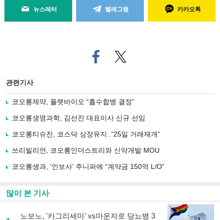
뉴스레터
텔레그램
카카오톡
페
트위
이
터로
스
기사
북
공유
관련기사
으
하기
로
코오롱제약, 플랫바이오 “흡수합병 결정”
기
사
코오롱생명과학, 김선진 대표이사 신규 선임
공
유
코오롱티슈진, 코스닥 상장유지..”25일 거래재개”
하
쓰리빌리언, 코오롱인더스트리와 신약개발 MOU
기
코오롱생과, ‘인보사’ 주니퍼에 “계약금 150억 L/O”
많이 본 기사
노보노, '카그리세마' vs마운자로 당뇨병 3