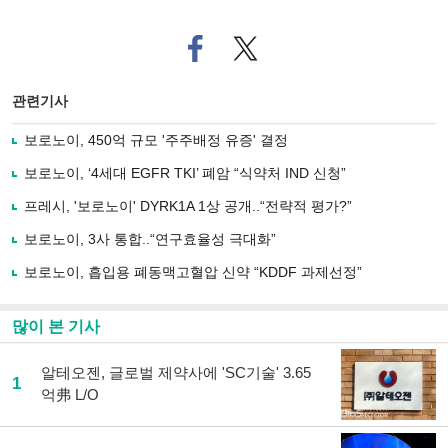
페
트위
이
터로
스
기사
북
공유
관련기사
으
하기
로
보로노이, 450억 규모 '주주배정 유증' 결정
기
사
보로노이, ‘4세대 EGFR TKI’ 폐암 “식약처 IND 신청”
공
유
프레시, '보로노이' DYRK1A 1상 공개..“전략적 평가?”
하
보로노이, 3사 통합..“연구효율성 극대화”
기
보로노이, 흡입용 폐동맥고혈압 신약 “KDDF 과제선정”
많이 본 기사
알테오젠, 글로벌 제약사에 'SC기술' 3.65
1
억弗 L/O