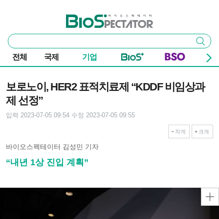
본문 바로가기
주요 메뉴
바이오스펙테이터
통
검색
합
검
전체
국제
기업
색
기사본문
보로노이, HER2 표적치료제 “KDDF 비임상과
제 선정”
입력 2023-07-05 09:54
수정 2023-07-05 09:55
작게
크게
바이오스펙테이터 김성민 기자
“내년 1상 진입 계획”