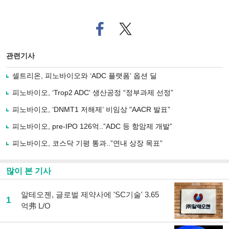
페
트위
이
터로
스
기사
북
공유
관련기사
으
하기
로
셀트리온, 피노바이오와 ‘ADC 플랫폼’ 옵션 딜
기
사
피노바이오, ‘Trop2 ADC' 생산공정 “정부과제 선정”
공
유
피노바이오, ‘DNMT1 저해제’ 비임상 "AACR 발표”
하
피노바이오, pre-IPO 126억..”ADC 등 항암제 개발”
기
피노바이오, 코스닥 기평 통과..”연내 상장 목표”
많이 본 기사
알테오젠, 글로벌 제약사에 'SC기술' 3.65
1
억弗 L/O