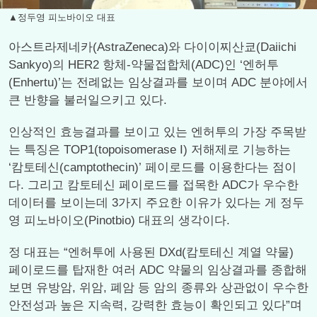
▲정두영 피노바이오 대표
아스트라제네카(AstraZeneca)와 다이이찌산쿄(Daiichi
Sankyo)의 HER2 항체-약물접합체(ADC)인 ‘엔허투
(Enhertu)’는 전례없는 임상결과를 보이며 ADC 분야에서
큰 반향을 불러일으키고 있다.
인상적인 효능결과를 보이고 있는 엔허투의 가장 주목받
는 특징은 TOP1(topoisomerase I) 저해제로 기능하는
‘캄토테신(camptothecin)’ 페이로드를 이용한다는 점이
다. 그리고 캄토테신 페이로드를 접목한 ADC가 우수한
데이터를 보이는데 3가지 주요한 이유가 있다는 게 정두
영 피노바이오(Pinotbio) 대표의 생각이다.
정 대표는 “엔허투에 사용된 DXd(캄토테신 계열 약물)
페이로드를 탑재한 여러 ADC 약물의 임상결과를 종합해
보면 유방암, 위암, 폐암 등 암의 종류와 상관없이 우수한
안전성과 높은 지속력, 강력한 효능이 확인되고 있다”며