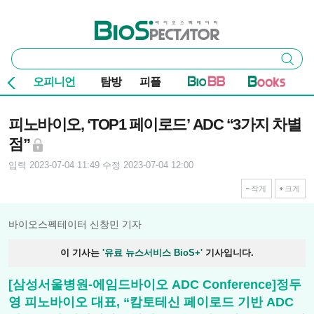
본문 바로가기
주요 메뉴
바이오스펙테이터
통
검색
합
검
오피니언
탐방
피플
색
기사본문
피노바이오, ‘TOP1 페이로드’ ADC “3가지 차별
점”
입력 2023-07-04 11:49
수정 2023-07-04 12:00
작게
크게
바이오스펙테이터 신창민 기자
이 기사는
'유료 뉴스서비스 BioS+'
기사입니다.
[삼성서울병원-에임드바이오 ADC Conference]정두
영 피노바이오 대표, “캄토테신 페이로드 기반 ADC