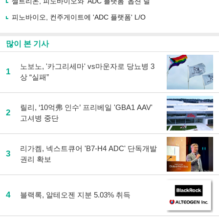
유
셀트리온, 피노바이오와 ‘ADC 플랫폼’ 옵션 딜
하
피노바이오, 컨주게이트에 'ADC 플랫폼' L/O
기
많이 본 기사
노보노, '카그리세마' vs마운자로 당뇨병 3
1
상 “실패”
릴리, ‘10억弗 인수’ 프리베일 'GBA1 AAV'
2
고셔병 중단
리가켐, 넥스트큐어 'B7-H4 ADC' 단독개발
3
권리 확보
4
블랙록, 알테오젠 지분 5.03% 취득