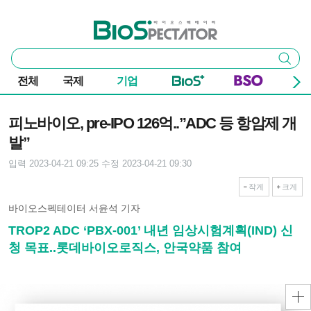
본문 바로가기
주요 메뉴
바이오스펙테이터
통
검색
합
검
전체
국제
기업
색
기사본문
피노바이오, pre-IPO 126억..”ADC 등 항암제 개
발”
입력 2023-04-21 09:25
수정 2023-04-21 09:30
작게
크게
바이오스펙테이터 서윤석 기자
TROP2 ADC ‘PBX-001’ 내년 임상시험계획(IND) 신
청 목표..롯데바이오로직스, 안국약품 참여