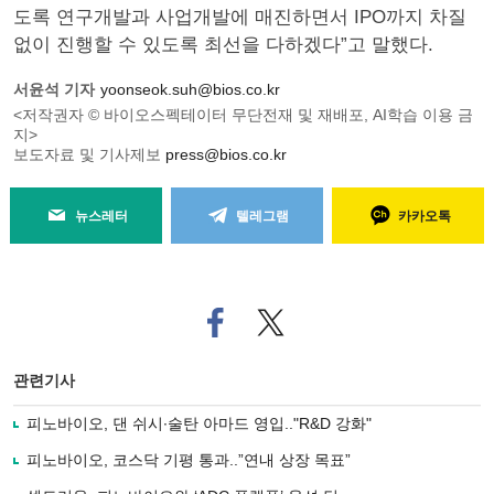
도록 연구개발과 사업개발에 매진하면서 IPO까지 차질
없이 진행할 수 있도록 최선을 다하겠다”고 말했다.
서윤석 기자
yoonseok.suh@bios.co.kr
<저작권자 © 바이오스펙테이터 무단전재 및 재배포, AI학습 이용 금
지>
보도자료 및 기사제보
press@bios.co.kr
뉴스레터
텔레그램
카카오톡
페
트위
이
터로
스
기사
북
공유
관련기사
으
하기
로
피노바이오, 댄 쉬시∙술탄 아마드 영입.."R&D 강화"
기
사
피노바이오, 코스닥 기평 통과..”연내 상장 목표”
공