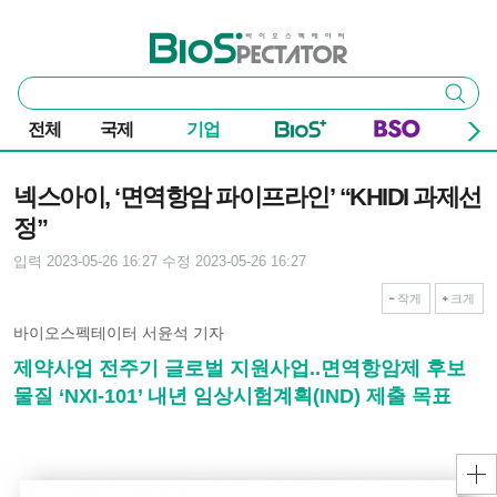
본문 바로가기
주요 메뉴
바이오스펙테이터
통
검색
합
검
전체
국제
기업
색
기사본문
넥스아이, ‘면역항암 파이프라인’ “KHIDI 과제선
정”
입력 2023-05-26 16:27
수정 2023-05-26 16:27
작게
크게
바이오스펙테이터 서윤석 기자
제약사업 전주기 글로벌 지원사업..면역항암제 후보
물질 ‘NXI-101’ 내년 임상시험계획(IND) 제출 목표