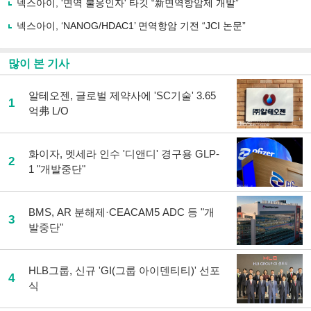
넥스아이, '면역 불응인자' 타깃 “新면역항암제 개발”
기
넥스아이, ‘NANOG/HDAC1’ 면역항암 기전 “JCI 논문”
많이 본 기사
알테오젠, 글로벌 제약사에 'SC기술' 3.65
1
억弗 L/O
화이자, 멧세라 인수 '디앤디' 경구용 GLP-
2
1 "개발중단"
BMS, AR 분해제·CEACAM5 ADC 등 "개
3
발중단"
HLB그룹, 신규 'GI(그룹 아이덴티티)' 선포
4
식