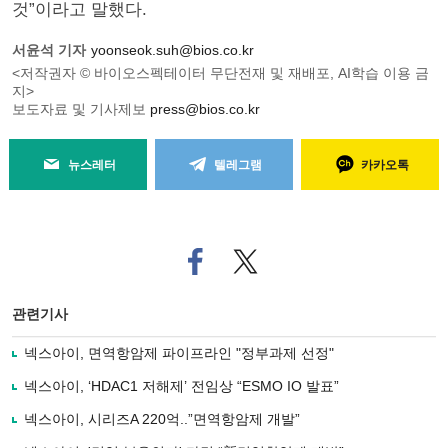
것”이라고 말했다.
서윤석 기자
yoonseok.suh@bios.co.kr
<저작권자 © 바이오스펙테이터 무단전재 및 재배포, AI학습 이용 금
지>
보도자료 및 기사제보
press@bios.co.kr
뉴스레터
텔레그램
카카오톡
페
트위
이
터로
스
기사
북
공유
관련기사
으
하기
로
넥스아이, 면역항암제 파이프라인 "정부과제 선정"
기
사
넥스아이, ‘HDAC1 저해제’ 전임상 “ESMO IO 발표”
공
유
넥스아이, 시리즈A 220억..”면역항암제 개발”
하