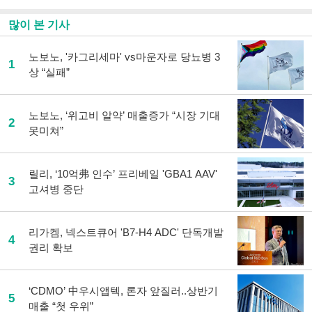
많이 본 기사
노보노, '카그리세마' vs마운자로 당뇨병 3
1
상 “실패”
노보노, ‘위고비 알약’ 매출증가 “시장 기대
2
못미쳐”
릴리, ‘10억弗 인수’ 프리베일 'GBA1 AAV'
3
고셔병 중단
리가켐, 넥스트큐어 'B7-H4 ADC' 단독개발
4
권리 확보
‘CDMO’ 中우시앱텍, 론자 앞질러..상반기
5
매출 “첫 우위”