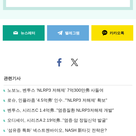
뉴스레터
텔레그램
카카오톡
페
트위
이
터로
스
기사
북
공유
관련기사
으
하기
로
노보노, 벤투스 ‘NLRP3 저해제’ 7억300만弗 사들여
기
사
로슈, 인플라좀 '4.5억弗' 인수.."'NLRP3 저해제' 확보"
공
유
벤투스, 시리즈C 1.4억弗.."염증질환 NLRP3저해제 개발"
하
오디세이, 시리즈A 2.19억弗..”염증∙암 정밀신약 발굴”
기
‘섬유증 특화’ 넥스트젠바이오, NASH 新타깃 전략은?