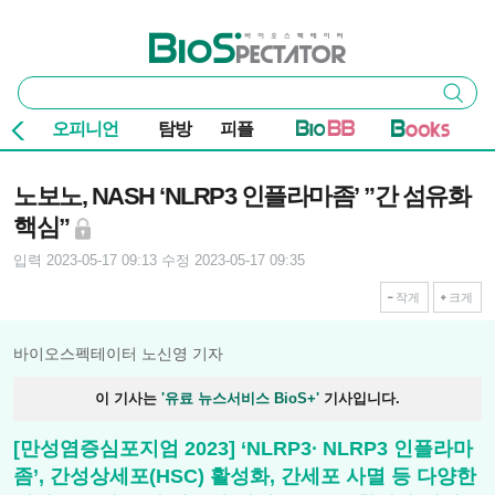
본문 바로가기
주요 메뉴
바이오스펙테이터
통
검색
합
검
오피니언
탐방
피플
색
기사본문
노보노, NASH ‘NLRP3 인플라마좀’ ”간 섬유화
핵심”
입력 2023-05-17 09:13
수정 2023-05-17 09:35
작게
크게
바이오스펙테이터 노신영 기자
이 기사는
'유료 뉴스서비스 BioS+'
기사입니다.
[만성염증심포지엄 2023] ‘NLRP3∙ NLRP3 인플라마
좀’, 간성상세포(HSC) 활성화, 간세포 사멸 등 다양한