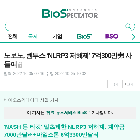
본문 바로가기
주요 메뉴
바이오스펙테이터
통
검색
합
검
전체
국제
기업
색
기사본문
노보노, 벤투스 ‘NLRP3 저해제’ 7억300만弗 사
들여
입력 2022-10-05 09:16
수정 2022-10-05 10:02
작게
크게
바이오스펙테이터 서일 기자
이 기사는
'유료 뉴스서비스 BioS+'
기사입니다.
'NASH 등 타깃' 말초제한 NLRP3 저해제..계약금
7000만달러+마일스톤 6억3300만달러