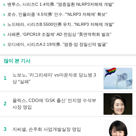
로
벤투스, 시리즈C 1.4억弗.."염증질환 NLRP3저해제 개발"
기
사
로슈, 인플라좀 '4.5억弗' 인수.."'NLRP3 저해제' 확보"
공
유
노드테라, 시리즈B 5500만弗 유치.."NLRP3 저해제 개발"
하
샤페론, 'GPCR19 조절제' AD 전임상 "美면역학회 발표"
기
오디세이, 시리즈A 2.19억弗..”염증∙암 정밀신약 발굴”
많이 본 기사
노보노, '카그리세마' vs마운자로 당뇨병 3
1
상 “실패”
올릭스, CDO에 'GSK 출신' 민지영 수석부
2
사장 영입
3
지씨셀, 손주희 사업개발실장 영입