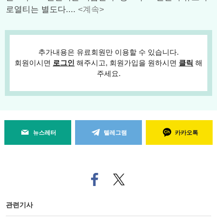
로열티는 별도다....
<계속>
추가내용은 유료회원만 이용할 수 있습니다.
회원이시면
로그인
해주시고, 회원가입을 원하시면
클릭
해
주세요.
뉴스레터
텔레그램
카카오톡
페
트위
이
터로
스
기사
북
공유
관련기사
으
하기