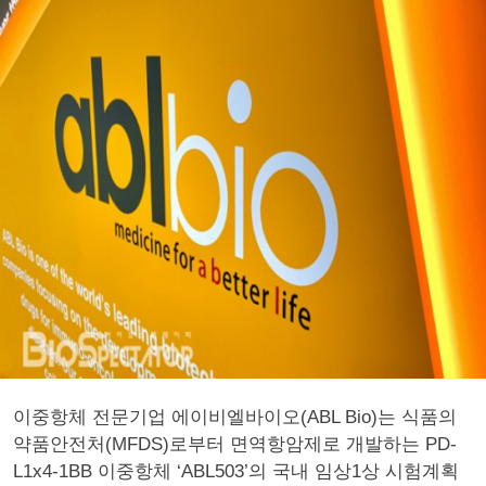
이중항체 전문기업 에이비엘바이오(ABL Bio)는 식품의
약품안전처(MFDS)로부터 면역항암제로 개발하는 PD-
L1x4-1BB 이중항체 ‘ABL503’의 국내 임상1상 시험계획