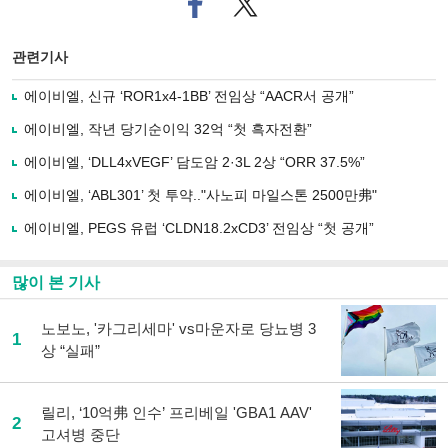
이
터로
스
기사
북
공유
관련기사
으
하기
로
에이비엘, 신규 ‘ROR1x4-1BB’ 전임상 “AACR서 공개”
기
사
에이비엘, 작년 당기순이익 32억 “첫 흑자전환”
공
유
에이비엘, ‘DLL4xVEGF’ 담도암 2·3L 2상 “ORR 37.5%”
하
에이비엘, ‘ABL301’ 첫 투약.."사노피 마일스톤 2500만弗"
기
에이비엘, PEGS 유럽 ‘CLDN18.2xCD3’ 전임상 “첫 공개”
많이 본 기사
노보노, '카그리세마' vs마운자로 당뇨병 3
1
상 “실패”
릴리, ‘10억弗 인수’ 프리베일 'GBA1 AAV'
2
고셔병 중단