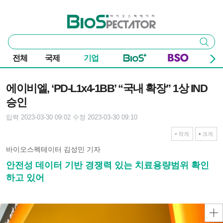
본문 바로가기
주요 메뉴
바이오스펙테이터
통
검색
합
검
전체
국제
기업
색
기사본문
에이비엘, ‘PD-L1x4-1BB’ “국내 확장” 1상 IND
승인
입력 2023-03-30 09:02
수정 2023-03-30 09:10
작게
크게
바이오스펙테이터 김성민 기자
안전성 데이터 기반 경쟁력 있는 치료용량범위 확인
하고 있어