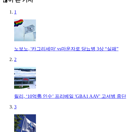
1
노보노, '카그리세마' vs마운자로 당뇨병 3상 “실패”
2
릴리, ‘10억弗 인수’ 프리베일 'GBA1 AAV' 고셔병 중단
3