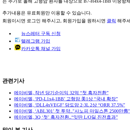
는 추가로 올해 고형암 환자를 대상으로 B7-H4x4-1BB 이중항체 
추가내용은 유료회원만 이용할 수 있습니다.
회원이시면
로그인
해주시고, 회원가입을 원하시면
클릭
해주세
뉴스레터 구독 신청
텔레그램 가입
카카오톡 채널 가입
관련기사
에이비엘, 작년 당기순이익 32억 “첫 흑자전환”
에이비엘, ‘PD-L1x4-1BB’ 고형암 美1상 “국내 확장”
에이비엘, ‘DLL4xVEGF’ 담도암 2·3L 2상 “ORR 37.5%”
에이비엘, ‘ABL301’ 첫 투약.."사노피 마일스톤 2500만弗"
에이비엘, 3Q ‘첫’ 흑자전환..“잇딴 L/O딜 진전효과”
많이 본 기사