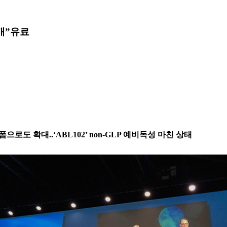
개”
유료
랫폼으로도 확대..‘ABL102’ non-GLP 예비독성 마친 상태