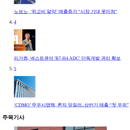
노보노, ‘위고비 알약’ 매출증가 “시장 기대 못미쳐”
4
리가켐, 넥스트큐어 'B7-H4 ADC' 단독개발 권리 확보
5
‘CDMO’ 中우시앱텍, 론자 앞질러..상반기 매출 “첫 우위”
주목기사