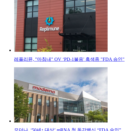
레플리뮨, "마침내" OV ‘PD-1불응' 흑색종 "FDA 승인"
모더나, ‘50세↑ 대상’ mRNA 첫 독감백신 “FDA 승인”