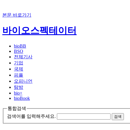
본문 바로가기
바이오스펙테이터
bioBB
BSO
전체기사
기업
국제
피플
오피니언
탐방
bio+
bioBook
통합검색
검색어를 입력해주세요.
검색