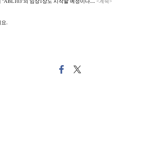
‘ABL103’의 임상1상도 시작할 예정이다....
<계속>
요.
페
트
이
위
스
터
북
로
으
기
로
사
기
공
사
유
공
하
유
기
하
기