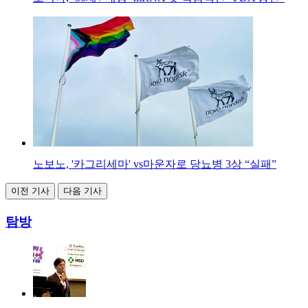
노보노, '카그리세마' vs마운자로 당뇨병 3상 “실패”
이전 기사
다음 기사
탐방